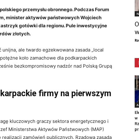
 polskiego przemysłu obronnego. Podczas Forum
N
m, minister aktywów państwowych Wojciech
O
strzyk gotówki dla regionu. Pule inwestycyjne
w
rdów złotych.
Rz
unijna, ale twardo egzekwowana zasada „local
 w potężne koło zamachowe dla podkarpackich
cześnie bezkompromisowy nadzór nad Polską Grupą
dkarpackie firmy na pierwszym
A
El
w 
wagę kluczowych graczy sektora energetycznego i
Rz
szef Ministerstwa Aktywów Państwowych (MAP)
pr
ę realizacji zamówień publicznych. Rządowa zasada