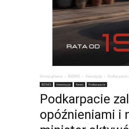
Strona główna
BIZNES
Inwestycje
Podkarpacie z
BIZNES
Inwestycje
News
Podkarpacie
Podkarpacie zal
opóźnieniami i