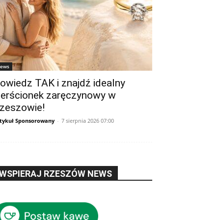
ews
owiedz TAK i znajdź idealny
ierścionek zaręczynowy w
zeszowie!
tykuł Sponsorowany
-
7 sierpnia 2026 07:00
WSPIERAJ RZESZÓW NEWS