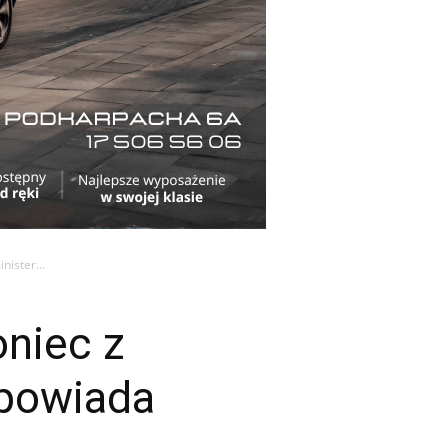
ister...
oniec z
apowiada