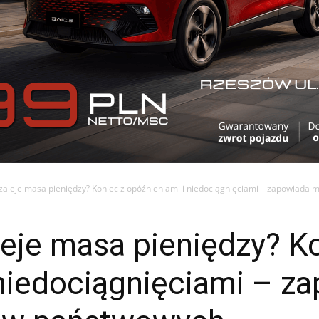
aleje masa pieniędzy? Koniec z opóźnieniami i niedociągnięciami – zapowiada min
eje masa pieniędzy? K
 niedociągnięciami – z