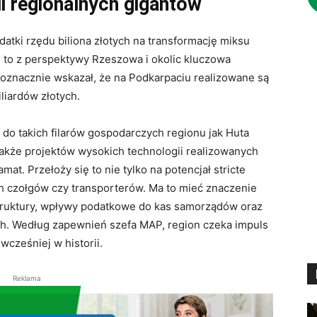
li regionalnych gigantów
tki rzędu biliona złotych na transformację miksu
, to z perspektywy Rzeszowa i okolic kluczowa
noznacznie wskazał, że na Podkarpaciu realizowane są
liardów złotych.
 do takich filarów gospodarczych regionu jak Huta
także projektów wysokich technologii realizowanych
at. Przełoży się to nie tylko na potencjał stricte
h czołgów czy transporterów. Ma to mieć znaczenie
struktury, wpływy podatkowe do kas samorządów oraz
ych. Według zapewnień szefa MAP, region czeka impuls
wcześniej w historii.
Reklama