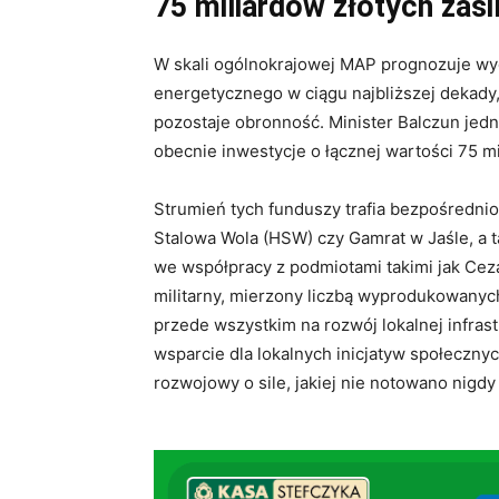
75 miliardów złotych zasi
W skali ogólnokrajowej MAP prognozuje wyda
energetycznego w ciągu najbliższej dekady
pozostaje obronność. Minister Balczun jed
obecnie inwestycje o łącznej wartości 75 mi
Strumień tych funduszy trafia bezpośrednio
Stalowa Wola (HSW) czy Gamrat w Jaśle, a 
we współpracy z podmiotami takimi jak Cezam
militarny, mierzony liczbą wyprodukowanyc
przede wszystkim na rozwój lokalnej infra
wsparcie dla lokalnych inicjatyw społeczn
rozwojowy o sile, jakiej nie notowano nigdy 