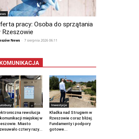
ews
ferta pracy: Osoba do sprzątania
 Rzeszowie
eszów News
-
7 sierpnia 2026 06:11
KOMUNIKACJA
utobusy
Inwestycje
ektroniczna rewolucja
Kładka nad Strugiem w
komunikacji miejskiej w
Rzeszowie coraz bliżej.
eszowie. Miasto
Fundamenty i podpory
zesuwało cztery razy...
gotowe...