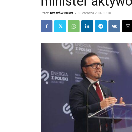
minister akty
Przez
Rzeszów News
-
16 czerwca 2026 10:10