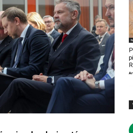
N
P
p
R
Ar