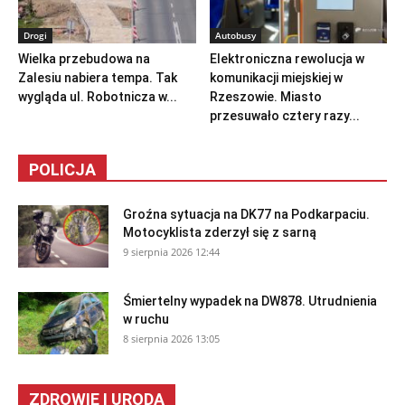
Drogi
Autobusy
Wielka przebudowa na
Elektroniczna rewolucja w
Zalesiu nabiera tempa. Tak
komunikacji miejskiej w
wygląda ul. Robotnicza w...
Rzeszowie. Miasto
przesuwało cztery razy...
POLICJA
Groźna sytuacja na DK77 na Podkarpaciu.
Motocyklista zderzył się z sarną
9 sierpnia 2026 12:44
Śmiertelny wypadek na DW878. Utrudnienia
w ruchu
8 sierpnia 2026 13:05
ZDROWIE I URODA