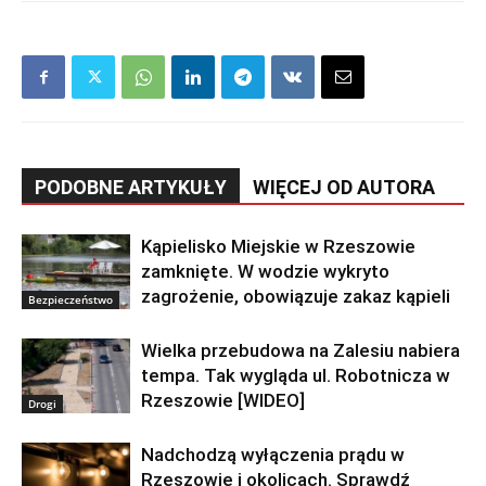
PODOBNE ARTYKUŁY
WIĘCEJ OD AUTORA
Kąpielisko Miejskie w Rzeszowie
zamknięte. W wodzie wykryto
zagrożenie, obowiązuje zakaz kąpieli
Bezpieczeństwo
Wielka przebudowa na Zalesiu nabiera
tempa. Tak wygląda ul. Robotnicza w
Rzeszowie [WIDEO]
Drogi
Nadchodzą wyłączenia prądu w
Rzeszowie i okolicach. Sprawdź