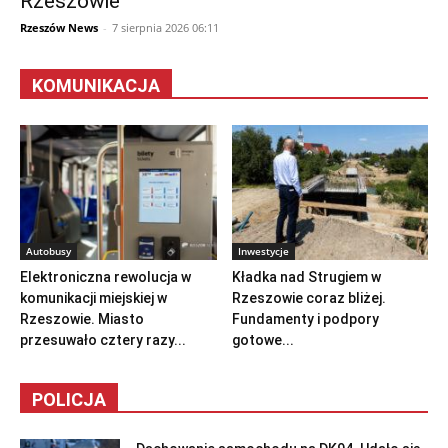
Rzeszowie
Rzeszów News
-
7 sierpnia 2026 06:11
KOMUNIKACJA
Autobusy
Inwestycje
Elektroniczna rewolucja w
Kładka nad Strugiem w
komunikacji miejskiej w
Rzeszowie coraz bliżej.
Rzeszowie. Miasto
Fundamenty i podpory
przesuwało cztery razy...
gotowe...
POLICJA