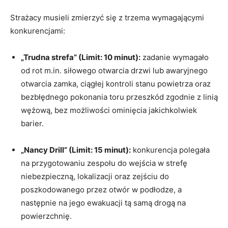
Strażacy musieli zmierzyć się z trzema wymagającymi
konkurencjami:
„Trudna strefa” (Limit: 10 minut):
zadanie wymagało
od rot m.in. siłowego otwarcia drzwi lub awaryjnego
otwarcia zamka, ciągłej kontroli stanu powietrza oraz
bezbłędnego pokonania toru przeszkód zgodnie z linią
wężową, bez możliwości ominięcia jakichkolwiek
barier
.
„Nancy Drill” (Limit: 15 minut):
konkurencja polegała
na przygotowaniu zespołu do wejścia w strefę
niebezpieczną, lokalizacji oraz zejściu do
poszkodowanego przez otwór w podłodze, a
następnie na jego ewakuacji tą samą drogą na
powierzchnię
.
„Search&Rescue” (Limit: 20 minut):
misja symulowała