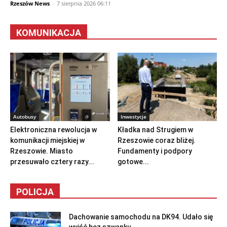
KOMUNIKACJA
Autobusy
Inwestycje
Elektroniczna rewolucja w
Kładka nad Strugiem w
komunikacji miejskiej w
Rzeszowie coraz bliżej.
Rzeszowie. Miasto
Fundamenty i podpory
przesuwało cztery razy...
gotowe...
POLICJA
Dachowanie samochodu na DK94. Udało się
wyjść bez szwanku
7 sierpnia 2026 22:14