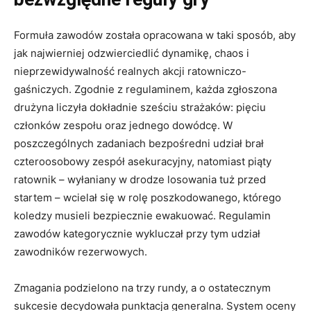
Formuła zawodów została opracowana w taki sposób, aby
jak najwierniej odzwierciedlić dynamikę, chaos i
nieprzewidywalność realnych akcji ratowniczo-
gaśniczych
.
Zgodnie z regulaminem, każda zgłoszona
drużyna liczyła dokładnie sześciu strażaków: pięciu
członków zespołu oraz jednego dowódcę
.
W
poszczególnych zadaniach bezpośredni udział brał
czteroosobowy zespół asekuracyjny, natomiast piąty
ratownik – wyłaniany w drodze losowania tuż przed
startem – wcielał się w rolę poszkodowanego, którego
koledzy musieli bezpiecznie ewakuować
.
Regulamin
zawodów kategorycznie wykluczał przy tym udział
zawodników rezerwowych
.
Zmagania podzielono na trzy rundy, a o ostatecznym
sukcesie decydowała punktacja generalna
.
System oceny