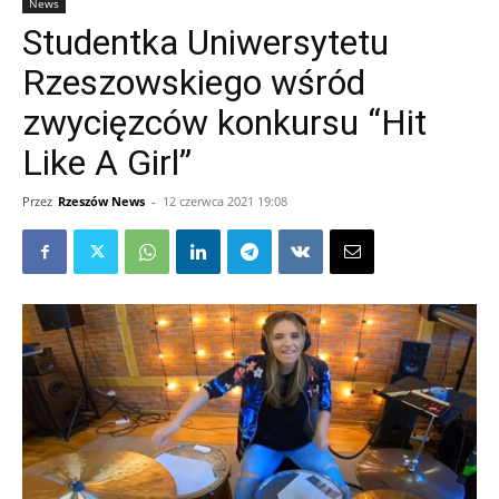
News
Studentka Uniwersytetu
Rzeszowskiego wśród
zwycięzców konkursu “Hit
Like A Girl”
Przez
Rzeszów News
-
12 czerwca 2021 19:08