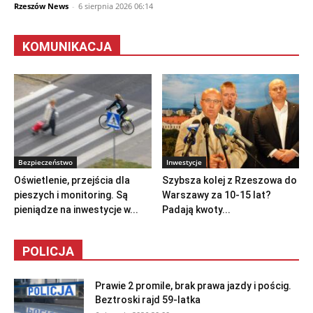
Rzeszów News
-
6 sierpnia 2026 06:14
KOMUNIKACJA
Bezpieczeństwo
Inwestycje
Oświetlenie, przejścia dla
Szybsza kolej z Rzeszowa do
pieszych i monitoring. Są
Warszawy za 10-15 lat?
pieniądze na inwestycje w...
Padają kwoty...
POLICJA
Prawie 2 promile, brak prawa jazdy i pościg.
Beztroski rajd 59-latka