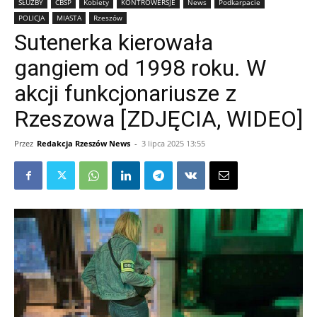
SŁUŻBY
CBŚP
Kobiety
KONTROWERSJE
News
Podkarpacie
POLICJA
MIASTA
Rzeszów
Sutenerka kierowała
gangiem od 1998 roku. W
akcji funkcjonariusze z
Rzeszowa [ZDJĘCIA, WIDEO]
Przez
Redakcja Rzeszów News
-
3 lipca 2025 13:55