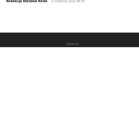
Redakcja Rzeszów News
-
6 sierpnia 2026 08:30
Reklama