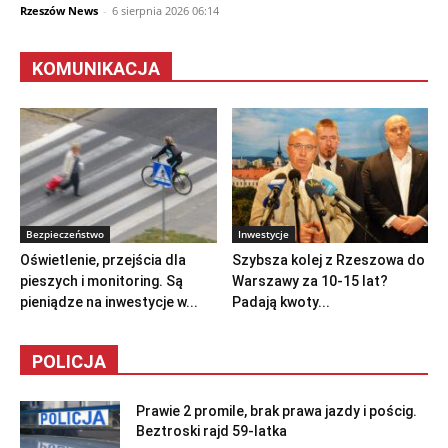
Rzeszów News
-
6 sierpnia 2026 06:14
KOMUNIKACJA
Bezpieczeństwo
Inwestycje
Oświetlenie, przejścia dla
Szybsza kolej z Rzeszowa do
pieszych i monitoring. Są
Warszawy za 10-15 lat?
pieniądze na inwestycje w...
Padają kwoty...
POLICJA
Prawie 2 promile, brak prawa jazdy i pościg.
Beztroski rajd 59-latka