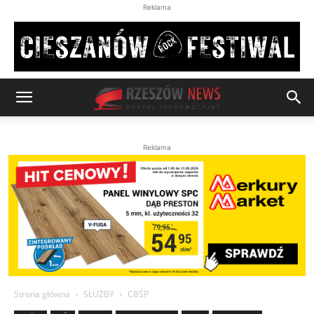
Reklama
Reklama
Strona główna
SŁUŻBY
CBŚP