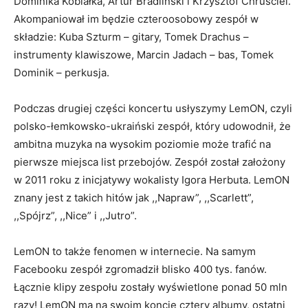
Dominika Kobiałka, Artur Bradliński i Krzysztof Chruściel.
Akompaniował im będzie czteroosobowy zespół w
składzie: Kuba Szturm – gitary, Tomek Drachus –
instrumenty klawiszowe, Marcin Jadach – bas, Tomek
Dominik – perkusja.
Podczas drugiej części koncertu usłyszymy LemON, czyli
polsko-łemkowsko-ukraiński zespół, który udowodnił, że
ambitna muzyka na wysokim poziomie może trafić na
pierwsze miejsca list przebojów. Zespół został założony
w 2011 roku z inicjatywy wokalisty Igora Herbuta. LemON
znany jest z takich hitów jak ,,Napraw”, ,,Scarlett”,
,,Spójrz”, ,,Nice” i ,,Jutro”.
LemON to także fenomen w internecie. Na samym
Facebooku zespół zgromadził blisko 400 tys. fanów.
Łącznie klipy zespołu zostały wyświetlone ponad 50 mln
razy! LemON ma na swoim koncie cztery albumy, ostatni