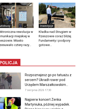
utobusy
Inwestycje
ektroniczna rewolucja w
Kładka nad Strugiem w
munikacji miejskiej w
Rzeszowie coraz bliżej.
eszowie. Miasto
Fundamenty i podpory
zesuwało cztery razy...
gotowe...
POLICJA
Rozpoznajesz go po tatuażu z
sercem? Ukradł rower pod
Urzędem Marszałkowskim...
7 sierpnia 2026 17:30
Najpierw koncert Zenka
Martyniuka, później wypadek.