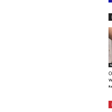
N
O
w
R