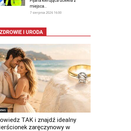
Pijana kierująca uciekła z
miejsca...
7 sierpnia 2026 16:00
ZDROWIE I URODA
ews
owiedz TAK i znajdź idealny
ierścionek zaręczynowy w