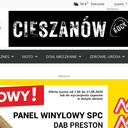
C
19.4
piątek, 7
Rzeszów
Reklama
IZNES
MOTO
DOM, MIESZKANIE
ZDROWIE, URODA
Reklama