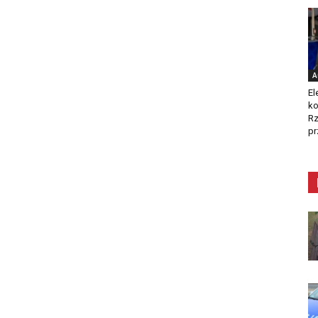
A
El
ko
Rz
pr