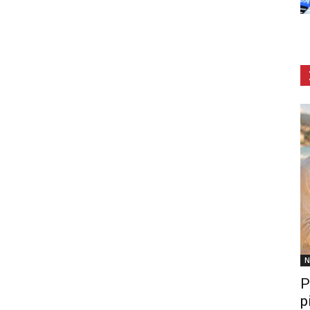
N
P
p