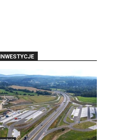
INWESTYCJE
nwestycje