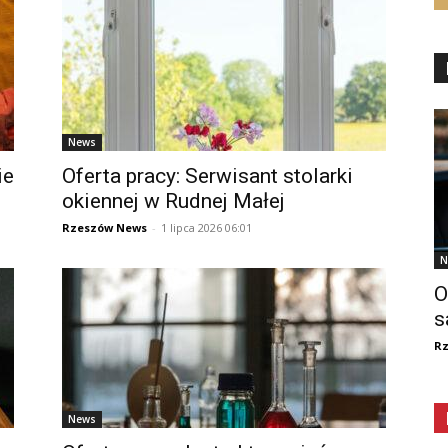
News
ie
Oferta pracy: Serwisant stolarki
okiennej w Rudnej Małej
Rzeszów News
-
1 lipca 2026 06:01
N
O
s
R
News