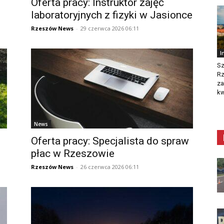
Oferta pracy: Instruktor zajęć
laboratoryjnych z fizyki w Jasionce
Rzeszów News
-
29 czerwca 2026 06:11
I
Sz
R
za
kw
News
Oferta pracy: Specjalista do spraw
płac w Rzeszowie
Rzeszów News
-
26 czerwca 2026 06:11