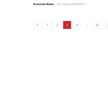
Rzeszów News
-
23 czerwca 2026 06:11
...
1
2
3
4
22