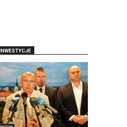
INWESTYCJE
nwestycje