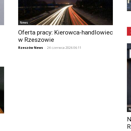
News
Oferta pracy: Kierowca-handlowiec
w Rzeszowie
Rzeszów News
-
24 czerwca 2026 06:11
N
N
R