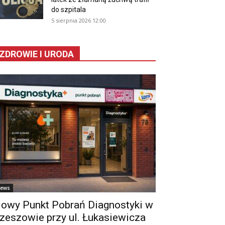
do szpitala
5 sierpnia 2026 12:00
ZDROWIE I URODA
ews
owy Punkt Pobrań Diagnostyki w
zeszowie przy ul. Łukasiewicza