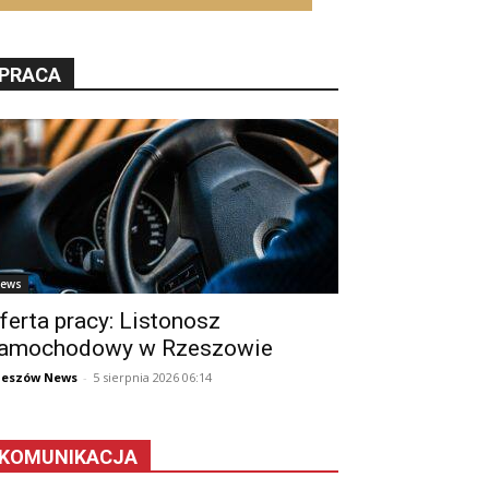
PRACA
ews
ferta pracy: Listonosz
amochodowy w Rzeszowie
zeszów News
-
5 sierpnia 2026 06:14
KOMUNIKACJA