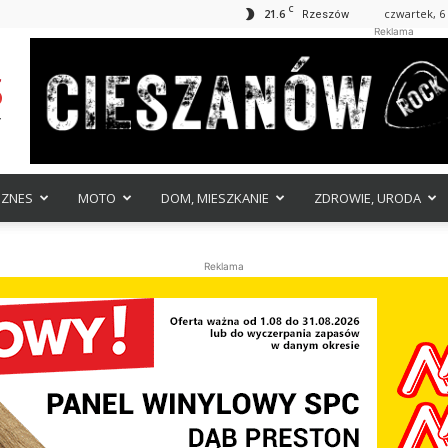
C
21.6
czwartek, 6 
Rzeszów
Reklama
IZNES
MOTO
DOM, MIESZKANIE
ZDROWIE, URODA
Reklama