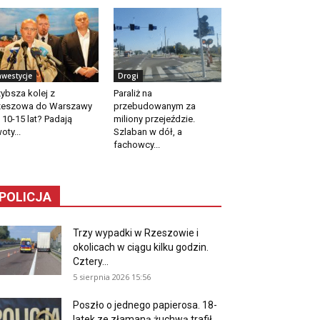
nwestycje
Drogi
ybsza kolej z
Paraliż na
zeszowa do Warszawy
przebudowanym za
 10-15 lat? Padają
miliony przejeździe.
oty...
Szlaban w dół, a
fachowcy...
POLICJA
Trzy wypadki w Rzeszowie i
okolicach w ciągu kilku godzin.
Cztery...
5 sierpnia 2026 15:56
Poszło o jednego papierosa. 18-
latek ze złamaną żuchwą trafił