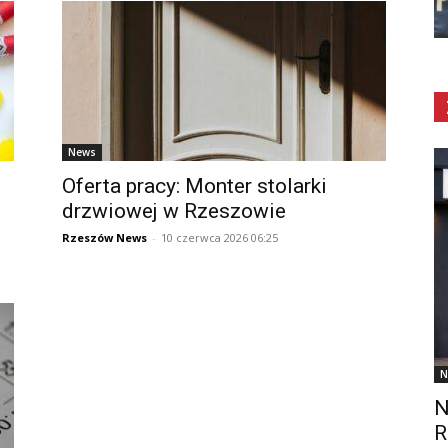
News
Oferta pracy: Monter stolarki
drzwiowej w Rzeszowie
Rzeszów News
-
10 czerwca 2026 06:25
N
N
R