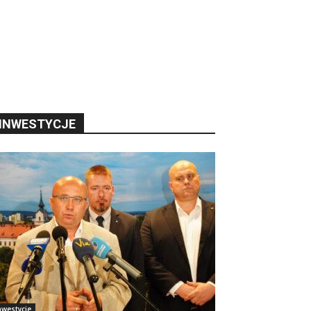
INWESTYCJE
nwestycje