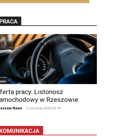
PRACA
ews
ferta pracy: Listonosz
amochodowy w Rzeszowie
zeszów News
-
5 sierpnia 2026 06:14
KOMUNIKACJA