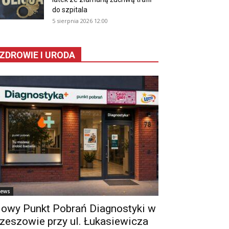
do szpitala
5 sierpnia 2026 12:00
ZDROWIE I URODA
ews
owy Punkt Pobrań Diagnostyki w
zeszowie przy ul. Łukasiewicza