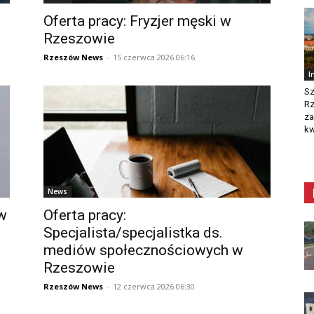
e
Oferta pracy: Fryzjer męski w
Rzeszowie
Rzeszów News
-
15 czerwca 2026 06:16
I
Sz
R
za
kw
News
 w
Oferta pracy:
Specjalista/specjalistka ds.
mediów społecznościowych w
Rzeszowie
Rzeszów News
-
12 czerwca 2026 06:30