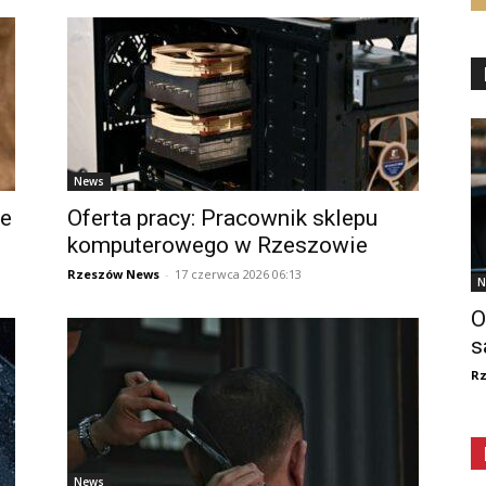
News
ie
Oferta pracy: Pracownik sklepu
komputerowego w Rzeszowie
Rzeszów News
-
17 czerwca 2026 06:13
N
O
s
R
News