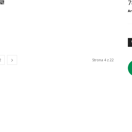
7
Ar
2
Strona 4 z 22