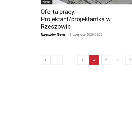
News
Oferta pracy:
Projektant/projektantka w
Rzeszowie
Rzeszów News
-
9 czerwca 2026 06:00
...
...
1
3
4
5
2