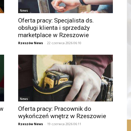
News
Oferta pracy: Specjalista ds.
obsługi klienta i sprzedaży
marketplace w Rzeszowie
Rzeszów News
-
22 czerwca 2026 06:10
News
 w
Oferta pracy: Pracownik do
wykończeń wnętrz w Rzeszowie
Rzeszów News
-
19 czerwca 2026 06:11