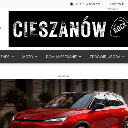
C
21.1
czwartek, 6 
Rzeszów
Reklama
IZNES
MOTO
DOM, MIESZKANIE
ZDROWIE, URODA
Reklama