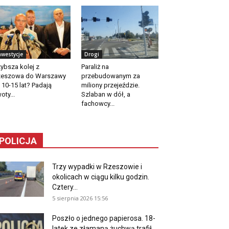
nwestycje
Drogi
ybsza kolej z
Paraliż na
zeszowa do Warszawy
przebudowanym za
 10-15 lat? Padają
miliony przejeździe.
oty...
Szlaban w dół, a
fachowcy...
POLICJA
Trzy wypadki w Rzeszowie i
okolicach w ciągu kilku godzin.
Cztery...
5 sierpnia 2026 15:56
Poszło o jednego papierosa. 18-
latek ze złamaną żuchwą trafił