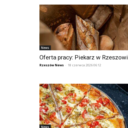
News
Oferta pracy: Piekarz w Rzeszow
Rzeszów News
-
18 czerwca 2026 06:12
News