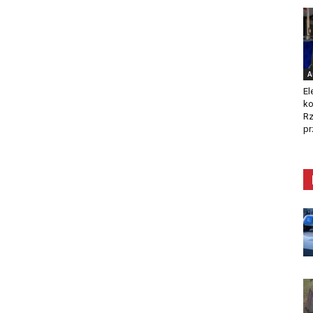
A
El
ko
Rz
pr