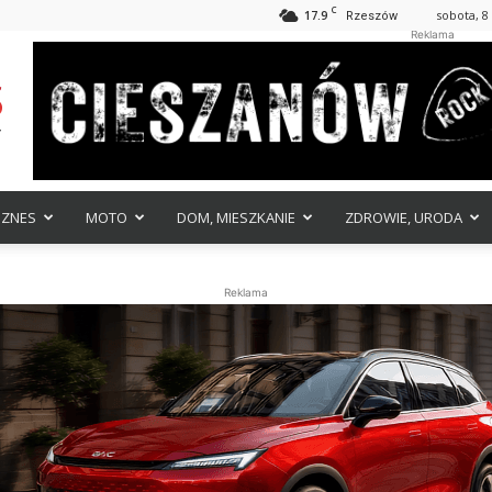
C
17.9
sobota, 8
Rzeszów
Reklama
IZNES
MOTO
DOM, MIESZKANIE
ZDROWIE, URODA
Reklama