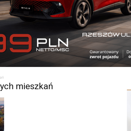
kań
wych mieszkań