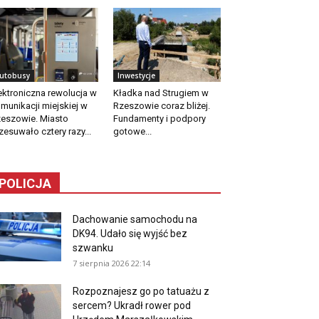
utobusy
Inwestycje
ektroniczna rewolucja w
Kładka nad Strugiem w
munikacji miejskiej w
Rzeszowie coraz bliżej.
eszowie. Miasto
Fundamenty i podpory
zesuwało cztery razy...
gotowe...
POLICJA
Dachowanie samochodu na
DK94. Udało się wyjść bez
szwanku
7 sierpnia 2026 22:14
Rozpoznajesz go po tatuażu z
sercem? Ukradł rower pod