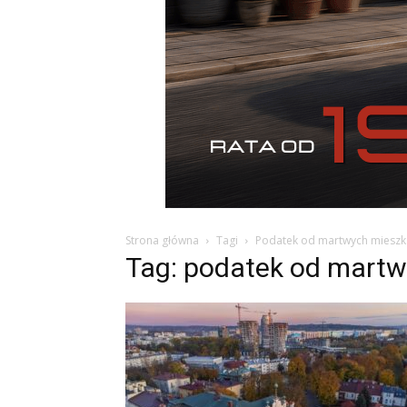
Strona główna
Tagi
Podatek od martwych miesz
Tag: podatek od mart