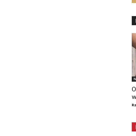
N
O
w
R