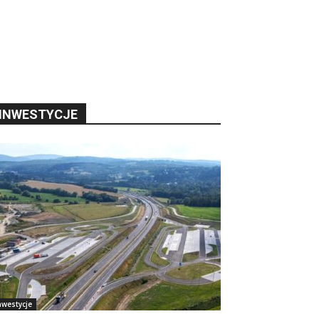
INWESTYCJE
nwestycje