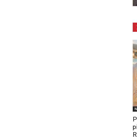
N
P
p
R