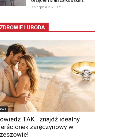
Urzędem Marszałkowskim...
7 sierpnia 2026 17:30
ZDROWIE I URODA
ews
owiedz TAK i znajdź idealny
ierścionek zaręczynowy w
zeszowie!