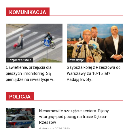
KOMUNIKACJA
Bezpieczeństwo
Inwestycje
Oświetlenie, przejścia dla
Szybsza kolej z Rzeszowa do
pieszych i monitoring. Są
Warszawy za 10-15 lat?
pieniądze na inwestycje w...
Padają kwoty...
POLICJA
Niesamowite szczęście seniora. Pijany
wtargnął pod pociąg na trasie Dębica-
Rzeszów
6 sierpnia 2026 18:34