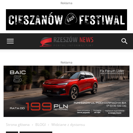
Reklama
Reklama
Strona główna
BLOGI
Widziane z dystansu