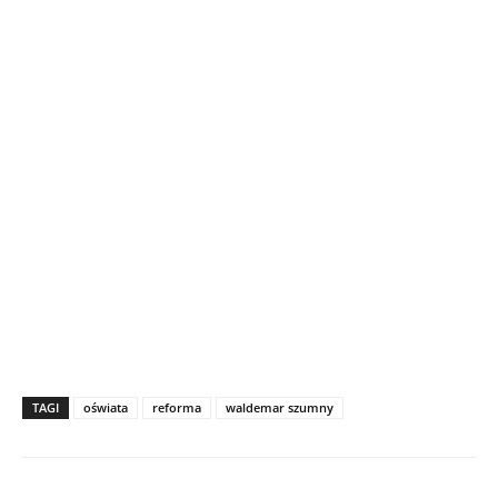
TAGI
oświata
reforma
waldemar szumny