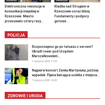
Autobusy
Inwestycje
Elektroniczna rewolucja w
Kładka nad Strugiem w
komunikacji miejskiej w
Rzeszowie coraz bliżej.
Rzeszowie. Miasto
Fundamenty i podpory
przesuwało cztery razy...
gotowe...
POLICJA
Rozpoznajesz go po tatuażu z sercem?
Ukradł rower pod Urzędem
Marszałkowskim...
7 sierpnia 2026 17:30
Najpierw koncert Zenka Martyniuka, później
wypadek. Pijana kierująca uciekła z miejsca...
7 sierpnia 2026 16:00
ZDROWIE I URODA