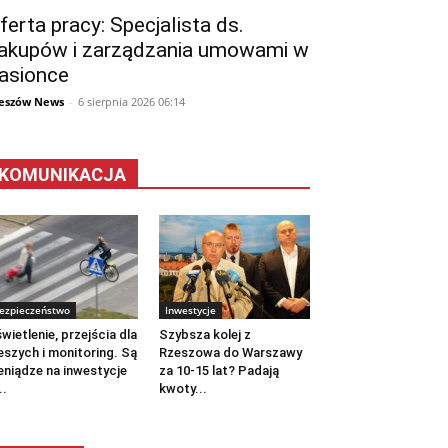
ferta pracy: Specjalista ds.
akupów i zarządzania umowami w
asionce
eszów News
-
6 sierpnia 2026 06:14
KOMUNIKACJA
ezpieczeństwo
Inwestycje
wietlenie, przejścia dla
Szybsza kolej z
eszych i monitoring. Są
Rzeszowa do Warszawy
eniądze na inwestycje
za 10-15 lat? Padają
..
kwoty...