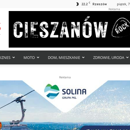
C
22.2
piątek, 7
Rzeszów
Reklama
BIZNES
MOTO
DOM, MIESZKANIE
ZDROWIE, URODA
Reklama