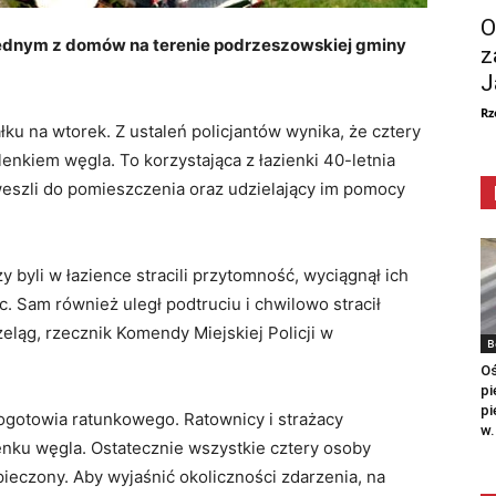
O
jednym z domów na terenie podrzeszowskiej gminy
z
J
Rz
ku na wtorek. Z ustaleń policjantów wynika, że cztery
enkiem węgla. To korzystająca z łazienki 40-letnia
 weszli do pomieszczenia oraz udzielający im pomocy
 byli w łazience stracili przytomność, wyciągnął ich
 Sam również uległ podtruciu i chwilowo stracił
ląg, rzecznik Komendy Miejskiej Policji w
B
Oś
pi
pi
gotowia ratunkowego. Ratownicy i strażacy
w.
nku węgla. Ostatecznie wszystkie cztery osoby
pieczony. Aby wyjaśnić okoliczności zdarzenia, na