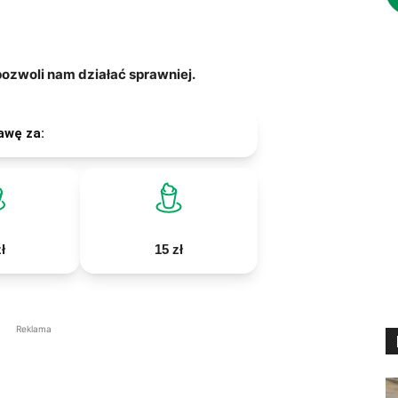
zwoli nam działać sprawniej.
awę za:
ł
15 zł
Reklama