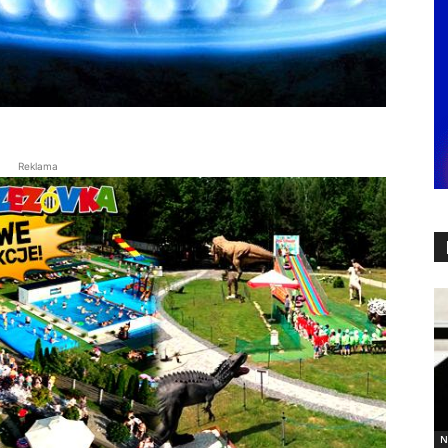
Reklama
N