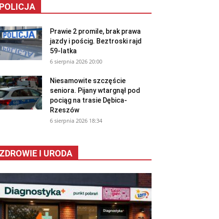
POLICJA
Prawie 2 promile, brak prawa
jazdy i pościg. Beztroski rajd
59-latka
6 sierpnia 2026 20:00
Niesamowite szczęście
seniora. Pijany wtargnął pod
pociąg na trasie Dębica-
Rzeszów
6 sierpnia 2026 18:34
ZDROWIE I URODA