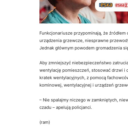
Funkcjonariusze przypominają, że źródłem
urządzenia grzewcze, niesprawne przewody
Jednak głównym powodem gromadzenia się cz
Aby zmniejszyć niebezpieczeństwo zatruci
wentylację pomieszczeń, stosować drzwi i o
kratek wentylacyjnych, z pomocą fachowcó
kominowej, wentylacyjnej i urządzeń grzew
– Nie spalajmy niczego w zamkniętych, nie
czadu – apelują policjanci.
(ram)