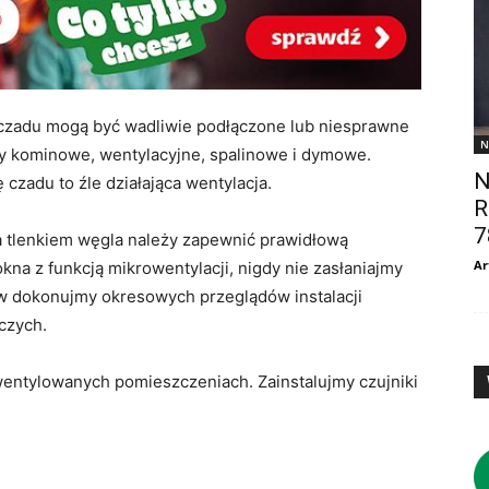
 czadu mogą być wadliwie podłączone lub niesprawne
N
 kominowe, wentylacyjne, spalinowe i dymowe.
N
adu to źle działająca wentylacja.
R
7
a tlenkiem węgla należy zapewnić prawidłową
Ar
kna z funkcją mikrowentylacji, nigdy nie zasłaniajmy
w dokonujmy okresowych przeglądów instalacji
czych.
wentylowanych pomieszczeniach. Zainstalujmy czujniki