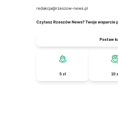
redakcja@rzeszow-news.pl
Czytasz Rzeszów News? Twoje wsparcie po
Postaw k
5 zł
10 z