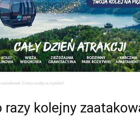
 zaatakował. Cztery osoby w szpitalu!
 razy kolejny zaatakow