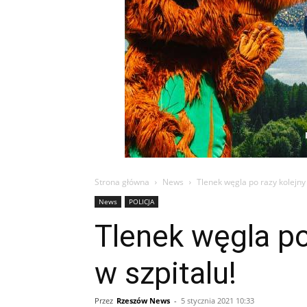
Strona główna
News
Tlenek węgla po razy kolejny
News
POLICJA
Tlenek węgla po
w szpitalu!
Przez
Rzeszów News
-
5 stycznia 2021 10:33