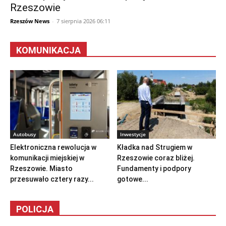
Rzeszowie
Rzeszów News
-
7 sierpnia 2026 06:11
KOMUNIKACJA
Autobusy
Inwestycje
Elektroniczna rewolucja w
Kładka nad Strugiem w
komunikacji miejskiej w
Rzeszowie coraz bliżej.
Rzeszowie. Miasto
Fundamenty i podpory
przesuwało cztery razy...
gotowe...
POLICJA