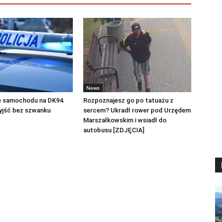
News
 samochodu na DK94.
Rozpoznajesz go po tatuażu z
yjść bez szwanku
sercem? Ukradł rower pod Urzędem
Marszałkowskim i wsiadł do
autobusu [ZDJĘCIA]