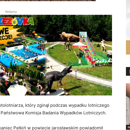
Reklama
otolotniarza, który zginął podczas wypadku lotniczego
da Państwowa Komisja Badania Wypadków Lotniczych.
N
szkaniec Pełkiń w powiecie jarosławskim powiadomił