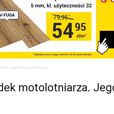
tniarza. Jego tożsamość nieznana
dek motolotniarza. Je