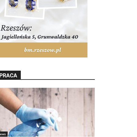
PRACA
ews