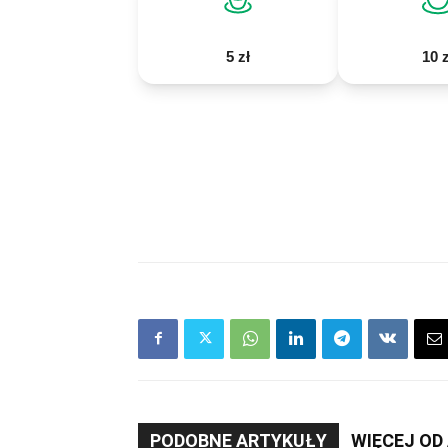
5 zł
10 z
PODOBNE ARTYKUŁY
WIĘCEJ OD