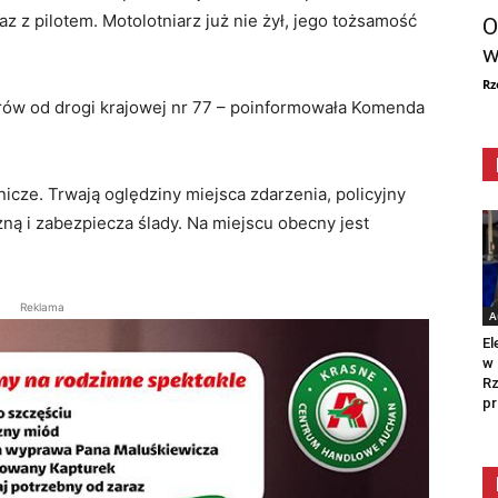
az z pilotem. Motolotniarz już nie żył, jego tożsamość
O
w
Rz
rów od drogi krajowej nr 77 – poinformowała Komenda
nicze. Trwają oględziny miejsca zdarzenia, policyjny
ną i zabezpiecza ślady. Na miejscu obecny jest
Reklama
A
El
w 
Rz
pr