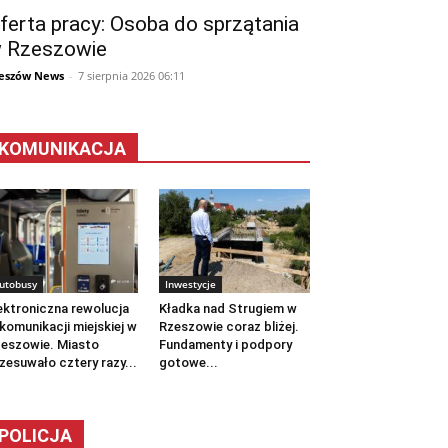
ferta pracy: Osoba do sprzątania
 Rzeszowie
eszów News
-
7 sierpnia 2026 06:11
KOMUNIKACJA
utobusy
Inwestycje
ektroniczna rewolucja
Kładka nad Strugiem w
komunikacji miejskiej w
Rzeszowie coraz bliżej.
eszowie. Miasto
Fundamenty i podpory
zesuwało cztery razy...
gotowe...
POLICJA