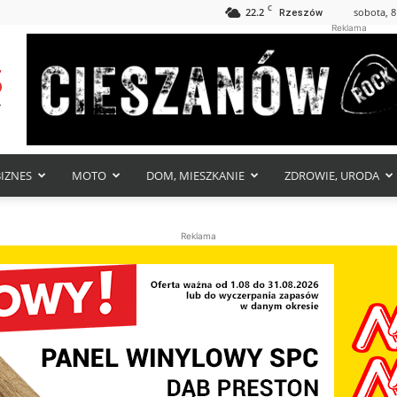
C
22.2
sobota, 8
Rzeszów
Reklama
BIZNES
MOTO
DOM, MIESZKANIE
ZDROWIE, URODA
Reklama