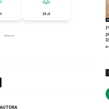
ł
15 zł
N
P
p
Reklama
R
Ar
 AUTORA