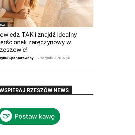
ews
owiedz TAK i znajdź idealny
ierścionek zaręczynowy w
zeszowie!
tykuł Sponsorowany
-
7 sierpnia 2026 07:00
WSPIERAJ RZESZÓW NEWS