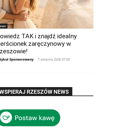
ews
owiedz TAK i znajdź idealny
ierścionek zaręczynowy w
zeszowie!
tykuł Sponsorowany
-
7 sierpnia 2026 07:00
WSPIERAJ RZESZÓW NEWS