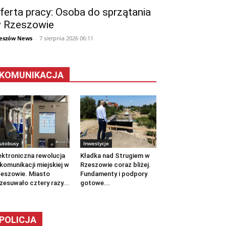
ferta pracy: Osoba do sprzątania
 Rzeszowie
eszów News
-
7 sierpnia 2026 06:11
KOMUNIKACJA
utobusy
Inwestycje
ektroniczna rewolucja
Kładka nad Strugiem w
komunikacji miejskiej w
Rzeszowie coraz bliżej.
eszowie. Miasto
Fundamenty i podpory
zesuwało cztery razy...
gotowe...
POLICJA