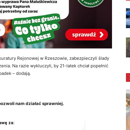
kuratury Rejonowej w Rzeszowie, zabezpieczyli ślady
nia. Na razie wykluczyli, by 21-latek chciał popełnić
padek – dodają.
zwoli nam działać sprawniej.
awę za: