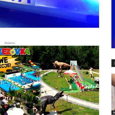
Reklama
N