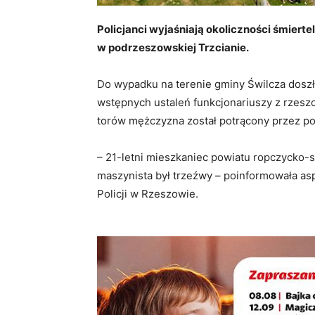
Policjanci wyjaśniają okoliczności śmier
w podrzeszowskiej Trzcianie.
Do wypadku na terenie gminy Świlcza doszło
wstępnych ustaleń funkcjonariuszy z rzesz
torów mężczyzna został potrącony przez poc
– 21-letni mieszkaniec powiatu ropczycko-s
maszynista był trzeźwy – poinformowała as
Policji w Rzeszowie.