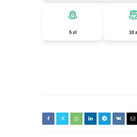
5 zł
10 z