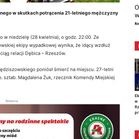
O
telnego w skutkach potrącenia 21-letniego mężczyzny
w
Rz
 w niedzielę (28 kwietnia), o godz. 22:00. Ze
owskiej ekipy wypadkowej wynika, że idący wzdłuż
iąg relacji Dębica – Rzeszów.
ędziszowskiego poniósł śmierć na miejscu. 27-letni
p. sztab. Magdalena Żuk, rzecznik Komendy Miejskiej
A
El
w 
Reklama
Rz
pr