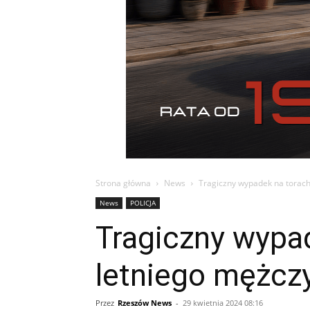
Strona główna
News
Tragiczny wypadek na torach
News
POLICJA
Tragiczny wypad
letniego mężcz
Przez
Rzeszów News
-
29 kwietnia 2024 08:16