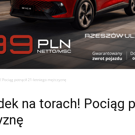
! Pociąg potrącił 21-letniego mężczyznę
ek na torach! Pociąg p
yznę