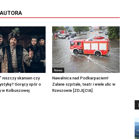
 AUTORA
News
0” niszczy skansen czy
Nawałnica nad Podkarpaciem!
ystykę? Gorący spór o
Zalane szpitale, teatr i wiele ulic w
y w Kolbuszowej
Rzeszowie [ZDJĘCIA]