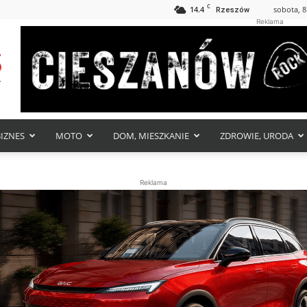
C
14.4
sobota, 8
Rzeszów
Reklama
BIZNES
MOTO
DOM, MIESZKANIE
ZDROWIE, URODA
Reklama