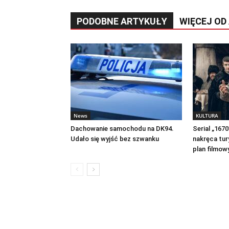
PODOBNE ARTYKUŁY
WIĘCEJ OD
News
KULTURA
Dachowanie samochodu na DK94.
Serial „167
Udało się wyjść bez szwanku
nakręca tur
plan filmow