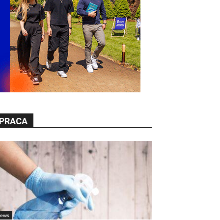
PRACA
ews