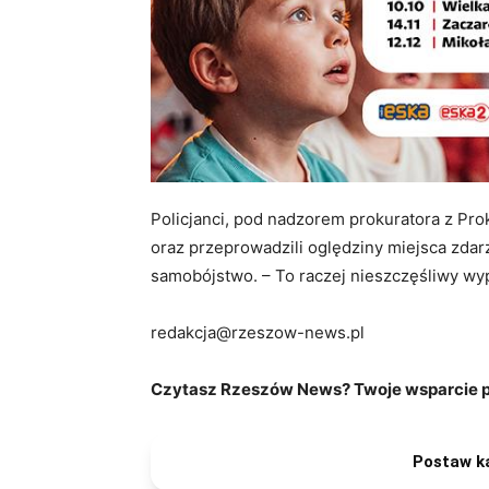
Policjanci, pod nadzorem prokuratora z Pro
oraz przeprowadzili oględziny miejsca zdarze
samobójstwo. – To raczej nieszczęśliwy wy
redakcja@rzeszow-news.pl
Czytasz Rzeszów News? Twoje wsparcie po
Postaw k