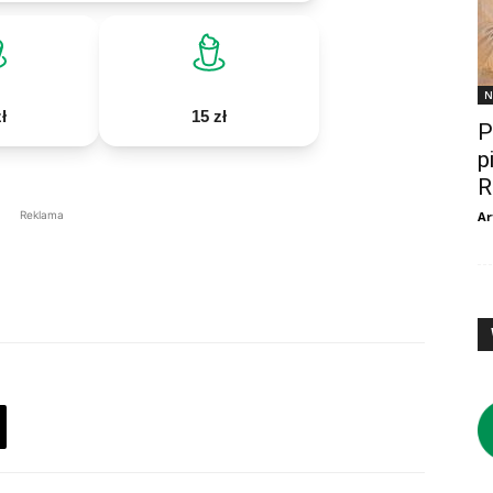
N
ł
15 zł
P
p
R
Reklama
Ar