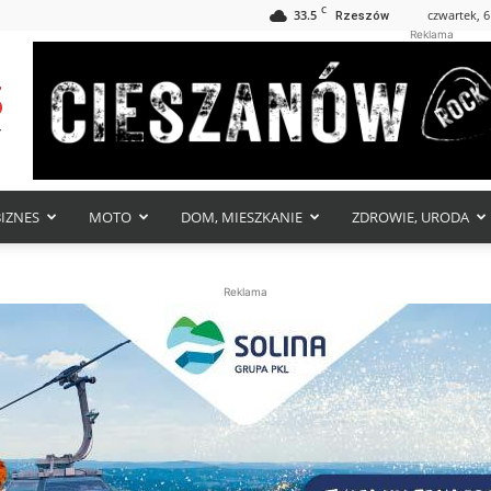
C
33.5
czwartek, 6
Rzeszów
Reklama
BIZNES
MOTO
DOM, MIESZKANIE
ZDROWIE, URODA
Reklama