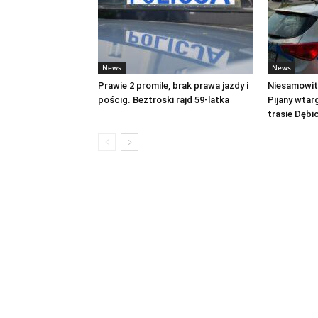
News
News
Prawie 2 promile, brak prawa jazdy i
Niesamowite
pościg. Beztroski rajd 59-latka
Pijany wtar
trasie Dęb