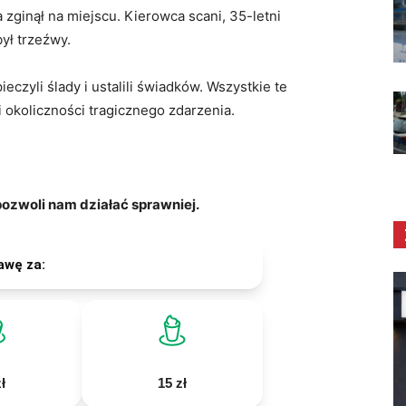
ginął na miejscu. Kierowca scani, 35-letni
ył trzeźwy.
czyli ślady i ustalili świadków. Wszystkie te
 okoliczności tragicznego zdarzenia.
zwoli nam działać sprawniej.
awę za:
ł
15 zł