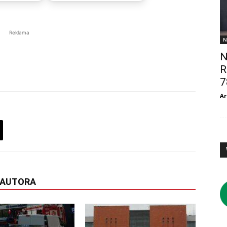
Reklama
N
N
R
7
Ar
 AUTORA