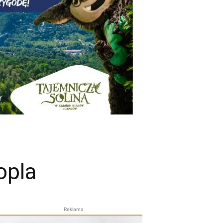
opla
Reklama