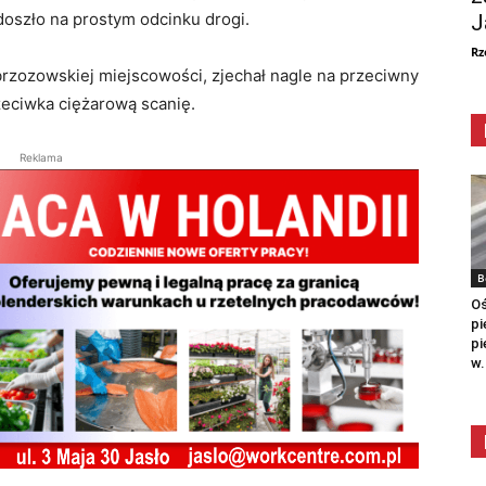
 doszło na prostym odcinku drogi.
J
Rz
brzozowskiej miejscowości, zjechał nagle na przeciwny
zeciwka ciężarową scanię.
Reklama
B
Oś
pi
pi
w.