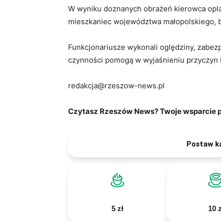
W wyniku doznanych obrażeń kierowca opla z
mieszkaniec województwa małopolskiego, b
Funkcjonariusze wykonali oględziny, zabezpie
czynności pomogą w wyjaśnieniu przyczyn i
redakcja@rzeszow-news.pl
Czytasz Rzeszów News? Twoje wsparcie po
Postaw k
5 zł
10 z