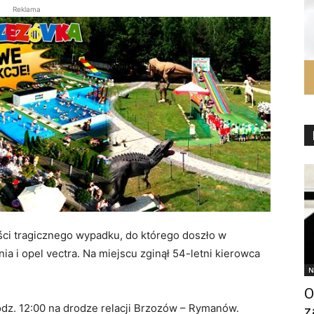
Reklama
ści tragicznego wypadku, do którego doszło w
ia i opel vectra. Na miejscu zginął 54-letni kierowca
N
O
odz. 12:00 na drodze relacji Brzozów – Rymanów.
z