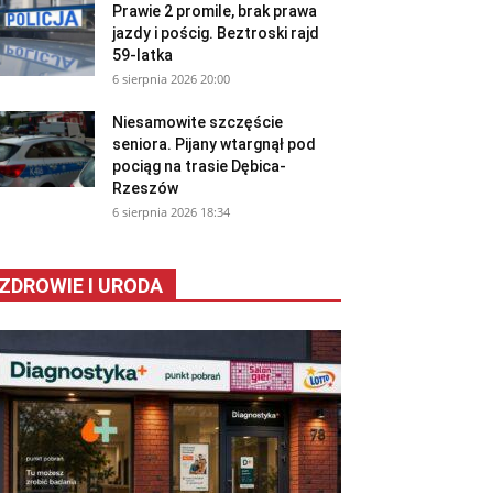
Prawie 2 promile, brak prawa
jazdy i pościg. Beztroski rajd
59-latka
6 sierpnia 2026 20:00
Niesamowite szczęście
seniora. Pijany wtargnął pod
pociąg na trasie Dębica-
Rzeszów
6 sierpnia 2026 18:34
ZDROWIE I URODA