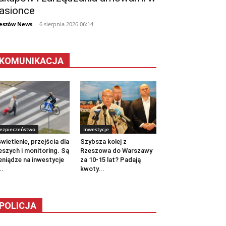
asionce
eszów News
-
6 sierpnia 2026 06:14
KOMUNIKACJA
ezpieczeństwo
Inwestycje
wietlenie, przejścia dla
Szybsza kolej z
eszych i monitoring. Są
Rzeszowa do Warszawy
eniądze na inwestycje
za 10-15 lat? Padają
..
kwoty...
POLICJA