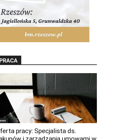
PRACA
ews
ferta pracy: Specjalista ds.
akupów i zarządzania umowami w