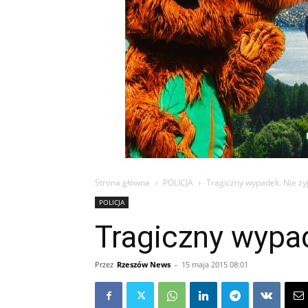
Strona główna
POLICJA
Tragiczny wypadek. Nie ży
POLICJA
Tragiczny wypad
Przez
Rzeszów News
-
15 maja 2015 08:01