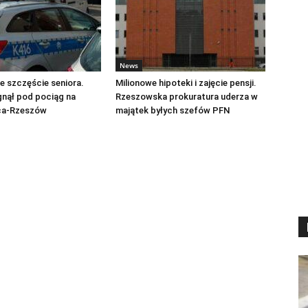
News
 szczęście seniora.
Milionowe hipoteki i zajęcie pensji.
gnął pod pociąg na
Rzeszowska prokuratura uderza w
ica-Rzeszów
majątek byłych szefów PFN