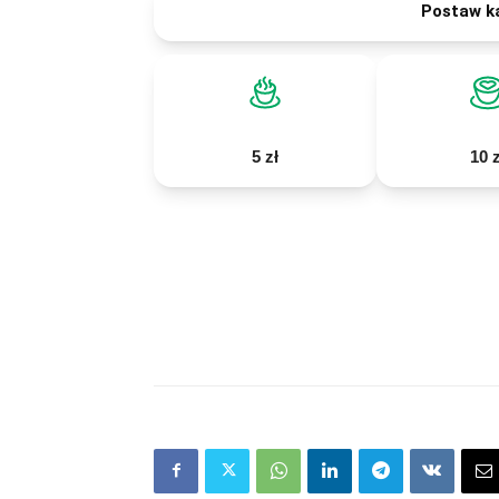
Postaw k
5 zł
10 z