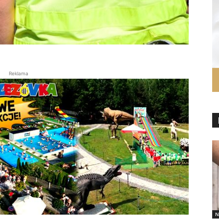
Reklama
N