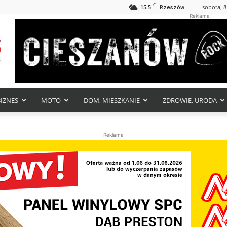
C
15.5
sobota, 8
Rzeszów
Reklama
BIZNES
MOTO
DOM, MIESZKANIE
ZDROWIE, URODA
Reklama