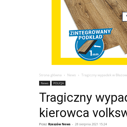
Strona główna
News
Tragiczny wypadek w Błażowe
News
POLICJA
Tragiczny wypad
kierowca volks
Przez
Rzeszów News
-
28 sierpnia 2021 15:24