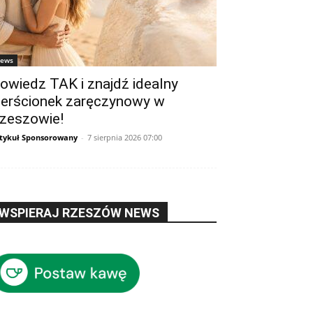
ews
owiedz TAK i znajdź idealny
ierścionek zaręczynowy w
zeszowie!
tykuł Sponsorowany
-
7 sierpnia 2026 07:00
WSPIERAJ RZESZÓW NEWS