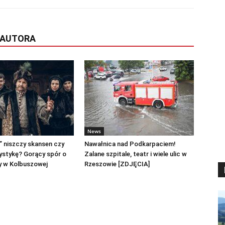
 AUTORA
News
0” niszczy skansen czy
Nawałnica nad Podkarpaciem!
ystykę? Gorący spór o
Zalane szpitale, teatr i wiele ulic w
y w Kolbuszowej
Rzeszowie [ZDJĘCIA]