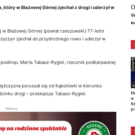
O
 który w Błażowej Górnej zjechał z drogi i uderzył w
w
Rz
 w Błażowej Górnej (powiat rzeszowski) 77-letni
zyczyn zjechał do przydrożnego rowu i uderzył w
podinsp. Marta Tabasz-Rygiel, rzecznik podkarpackiej
Mężczyzna poruszał się od Kąkolówki w kierunku
A
El
cinku drogi – przekazuje Tabasz-Rygiel.
w 
Rz
Reklama
pr