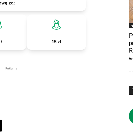
awę za:
N
P
ł
15 zł
p
R
Ar
Reklama