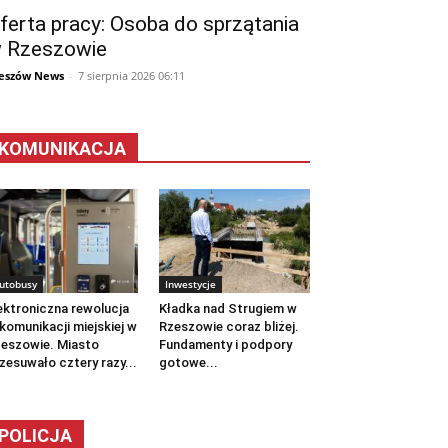
ferta pracy: Osoba do sprzątania
 Rzeszowie
eszów News
-
7 sierpnia 2026 06:11
KOMUNIKACJA
utobusy
Inwestycje
ektroniczna rewolucja
Kładka nad Strugiem w
komunikacji miejskiej w
Rzeszowie coraz bliżej.
eszowie. Miasto
Fundamenty i podpory
zesuwało cztery razy...
gotowe...
POLICJA