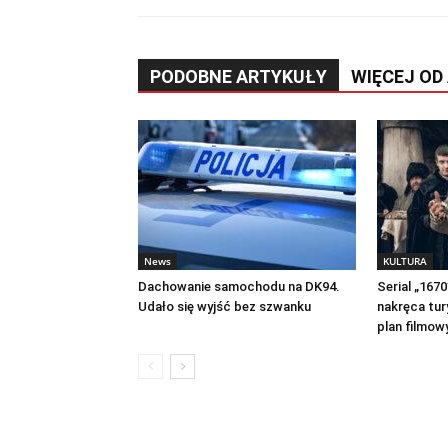
PODOBNE ARTYKUŁY
WIĘCEJ OD
News
KULTURA
Dachowanie samochodu na DK94.
Serial „167
Udało się wyjść bez szwanku
nakręca tur
plan filmow