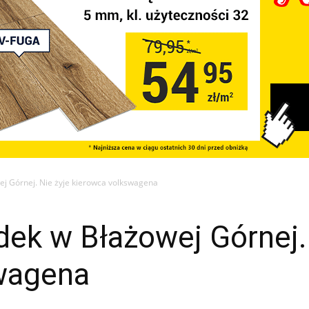
j Górnej. Nie żyje kierowca volkswagena
ek w Błażowej Górnej. 
wagena