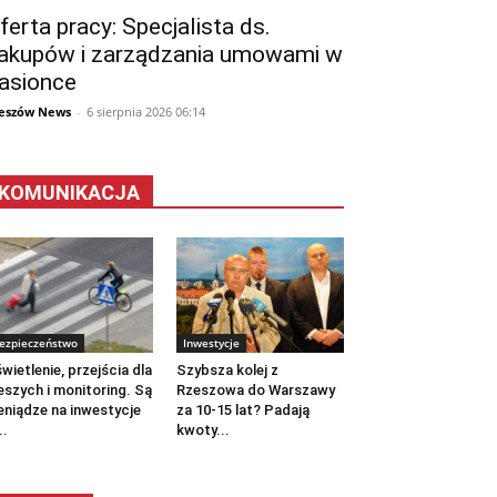
ferta pracy: Specjalista ds.
akupów i zarządzania umowami w
asionce
eszów News
-
6 sierpnia 2026 06:14
KOMUNIKACJA
ezpieczeństwo
Inwestycje
wietlenie, przejścia dla
Szybsza kolej z
eszych i monitoring. Są
Rzeszowa do Warszawy
eniądze na inwestycje
za 10-15 lat? Padają
..
kwoty...