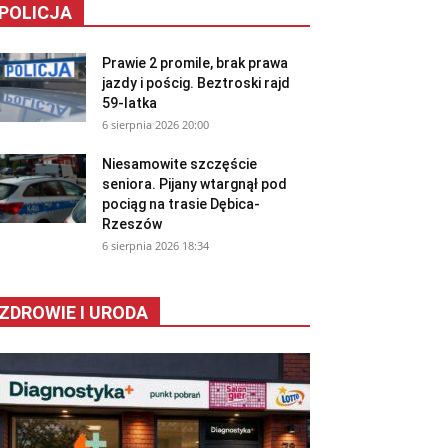
POLICJA
Prawie 2 promile, brak prawa
jazdy i pościg. Beztroski rajd
59-latka
6 sierpnia 2026 20:00
Niesamowite szczęście
seniora. Pijany wtargnął pod
pociąg na trasie Dębica-
Rzeszów
6 sierpnia 2026 18:34
ZDROWIE I URODA