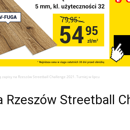
 zapisy na Rzeszów Streetball Challenge 2021. Turniej w lipcu
a Rzeszów Streetball C