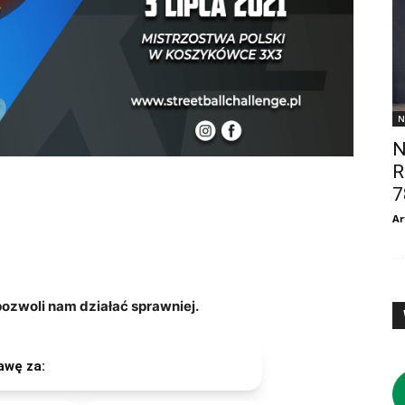
N
N
R
7
Ar
zwoli nam działać sprawniej.
awę za: