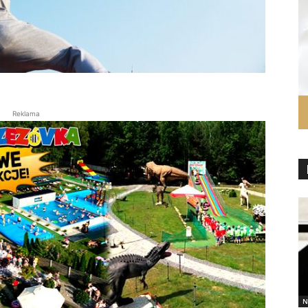
Reklama
N