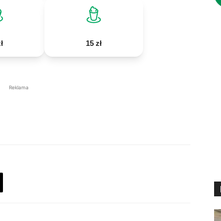
ł
15 zł
Reklama