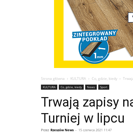
Strona główna
KULTURA
Co, gdzie, kiedy
Trwają
KULTURA
Co, gdzie, kiedy
News
Sport
Trwają zapisy n
Turniej w lipcu
Przez
Rzeszów News
-
15 czerwca 2021 11:47