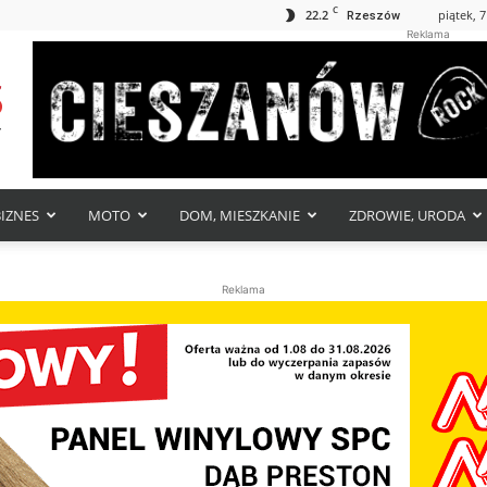
C
22.2
piątek, 7
Rzeszów
Reklama
BIZNES
MOTO
DOM, MIESZKANIE
ZDROWIE, URODA
Reklama