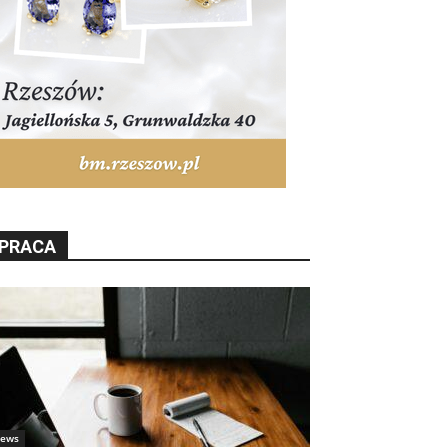
PRACA
ews