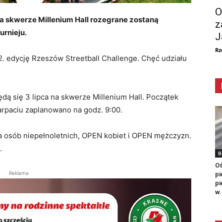
O
a skwerze Millenium Hall rozegrane zostaną
z
urnieju.
J
Rz
2. edycję Rzeszów Streetball Challenge. Chęć udziału
ą się 3 lipca na skwerze Millenium Hall. Początek
arpaciu zaplanowano na godz. 9:00.
dla osób niepełnoletnich, OPEN kobiet i OPEN mężczyzn.
ł.
B
Oś
Reklama
pi
pi
w.