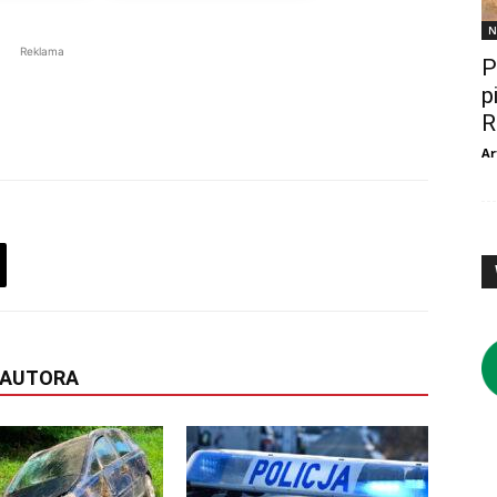
N
Reklama
P
p
R
Ar
 AUTORA