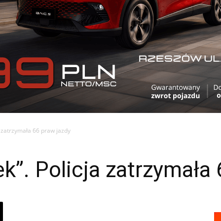
a zatrzymała 66 praw jazdy
k”. Policja zatrzymała 