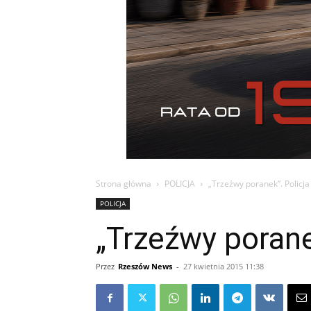
Strona główna
POLICJA
„Trzeźwy poranek”. Policj
POLICJA
„Trzeźwy porane
Przez
Rzeszów News
-
27 kwietnia 2015 11:38