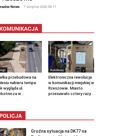
eszów News
-
7 sierpnia 2026 06:11
KOMUNIKACJA
rogi
Autobusy
elka przebudowa na
Elektroniczna rewolucja
lesiu nabiera tempa.
w komunikacji miejskiej w
k wygląda ul.
Rzeszowie. Miasto
botnicza w...
przesuwało cztery razy...
POLICJA
Groźna sytuacja na DK77 na