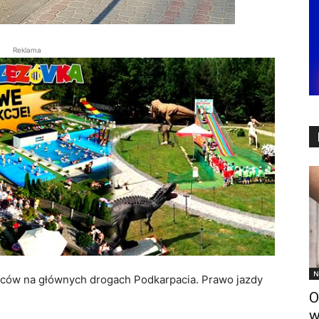
Reklama
N
owców na głównych drogach Podkarpacia. Prawo jazdy
O
w