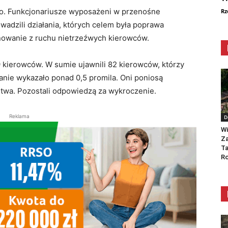
ano. Funkcjonariusze wyposażeni w przenośne
Rz
wadzili działania, których celem była poprawa
nowanie z ruchu nietrzeźwych kierowców.
59 kierowców. W sumie ujawnili 82 kierowców, którzy
danie wykazało ponad 0,5 promila. Oni poniosą
twa. Pozostali odpowiedzą za wykroczenie.
Reklama
D
Wi
Za
Ta
Ro