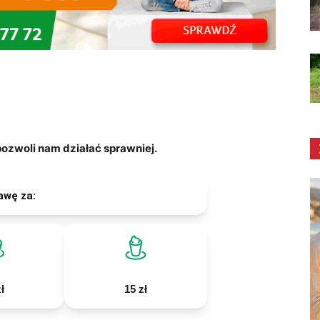
zwoli nam działać sprawniej.
awę za:
ł
15 zł