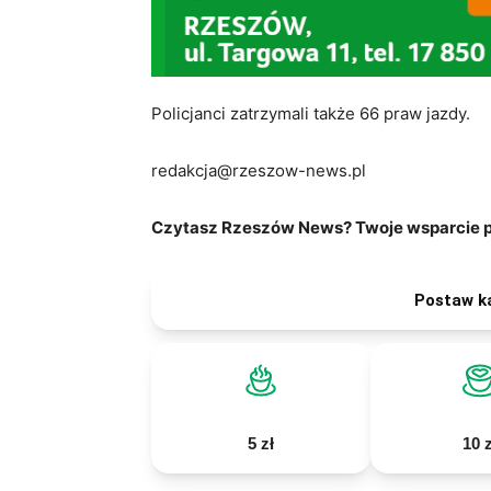
Policjanci zatrzymali także 66 praw jazdy.
redakcja@rzeszow-news.pl
Czytasz Rzeszów News? Twoje wsparcie po
Postaw k
5 zł
10 z