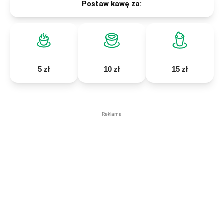
Postaw kawę za:
5 zł
10 zł
15 zł
Reklama