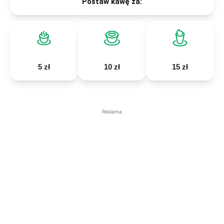
Postaw kawę za:
5 zł
10 zł
15 zł
Reklama