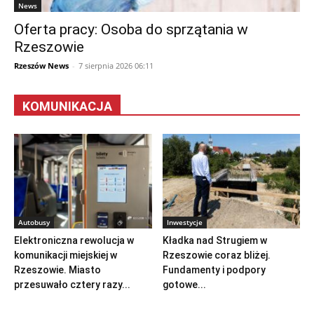
News
Oferta pracy: Osoba do sprzątania w
Rzeszowie
Rzeszów News
-
7 sierpnia 2026 06:11
KOMUNIKACJA
Autobusy
Inwestycje
Elektroniczna rewolucja w
Kładka nad Strugiem w
komunikacji miejskiej w
Rzeszowie coraz bliżej.
Rzeszowie. Miasto
Fundamenty i podpory
przesuwało cztery razy...
gotowe...