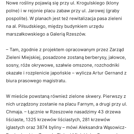
Nowe rośliny pojawią się przy ul. Krogulskiego (klony
polne) i w rejonie placu zabaw przy ul. Jarowej (graby
pospolite). W planach jest też rewitalizacja pasa zieleni
na al. Piłsudskiego, między budynkiem urzędu
marszałkowskiego a Galerią Rzeszów.
– Tam, zgodnie z projektem opracowanym przez Zarząd
Zieleni Miejskiej, posadzone zostaną berberysy, jałowce,
sosny, róże okrywowe, szałwie omszone, rozchodniki
okazałe i rozplenicie japońskie – wylicza Artur Gernand z
biura prasowego magistratu.
W mieście powstaną również zielone skwery. Pierwszy z
nich urządzony zostanie na placu Farnym, a drugi przy ul.
Chmaja. – Łącznie w Rzeszowie nasadzimy 43 drzewa
liściaste, 1325 krzewów liściastych, 281 krzewów
iglastych oraz 3874 byliny – mówi Aleksandra Wąsowicz-