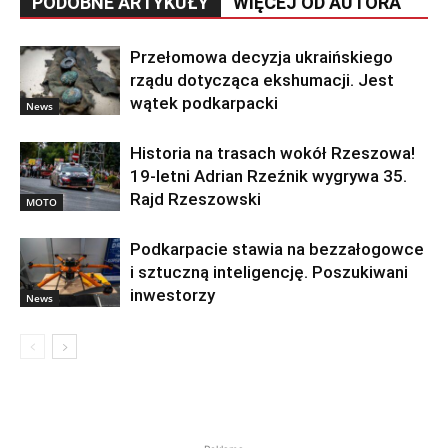
PODOBNE ARTYKUŁY
WIĘCEJ OD AUTORA
Przełomowa decyzja ukraińskiego
rządu dotycząca ekshumacji. Jest
wątek podkarpacki
News
Historia na trasach wokół Rzeszowa!
19-letni Adrian Rzeźnik wygrywa 35.
Rajd Rzeszowski
MOTO
Podkarpacie stawia na bezzałogowce
i sztuczną inteligencję. Poszukiwani
inwestorzy
News