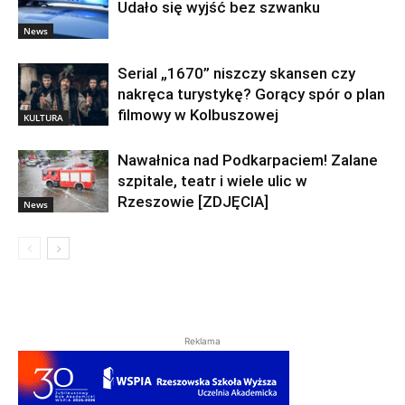
Udało się wyjść bez szwanku
News
Serial „1670” niszczy skansen czy
nakręca turystykę? Gorący spór o plan
filmowy w Kolbuszowej
KULTURA
Nawałnica nad Podkarpaciem! Zalane
szpitale, teatr i wiele ulic w
Rzeszowie [ZDJĘCIA]
News
Reklama