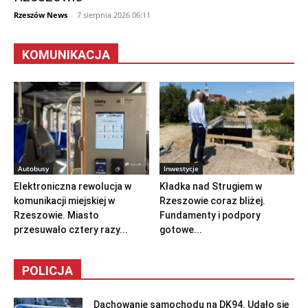
Rzeszów News
-
7 sierpnia 2026 06:11
KOMUNIKACJA
Autobusy
Inwestycje
Elektroniczna rewolucja w
Kładka nad Strugiem w
komunikacji miejskiej w
Rzeszowie coraz bliżej.
Rzeszowie. Miasto
Fundamenty i podpory
przesuwało cztery razy...
gotowe...
POLICJA
Dachowanie samochodu na DK94. Udało się