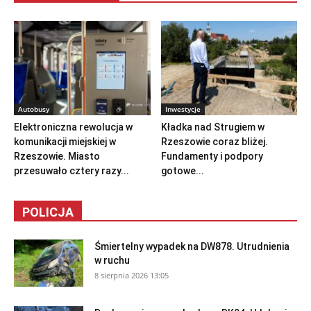
Autobusy
Inwestycje
Elektroniczna rewolucja w
Kładka nad Strugiem w
komunikacji miejskiej w
Rzeszowie coraz bliżej.
Rzeszowie. Miasto
Fundamenty i podpory
przesuwało cztery razy...
gotowe...
POLICJA
Śmiertelny wypadek na DW878. Utrudnienia
w ruchu
8 sierpnia 2026 13:05