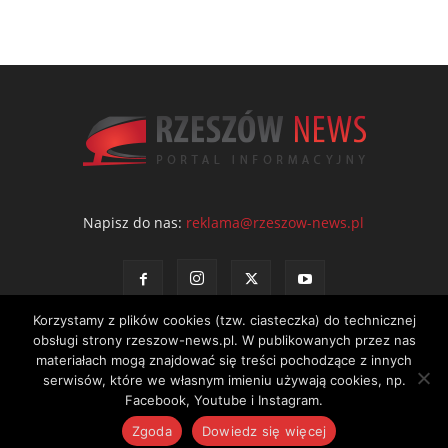
Napisz do nas:
reklama@rzeszow-news.pl
Korzystamy z plików cookies (tzw. ciasteczka) do technicznej
obsługi strony rzeszow-news.pl. W publikowanych przez nas
materiałach mogą znajdować się treści pochodzące z innych
serwisów, które we własnym imieniu używają cookies, np.
Kontakt
Polityka prywatności
Regulamin portalu
Facebook, Youtube i Instagram.
© NEWS Sp. z o.o. - wydawca portalu Rzeszów News. Wszystkie prawa
Zgoda
Dowiedz się więcej
zastrzeżone. Tel.: 601 97 55 30