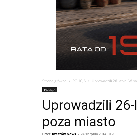
Strona główna
POLICJA
Uprowadzili 26-latka. W b
POLICJA
Uprowadzili 26-
poza miasto
Przez
Rzeszów News
-
24 sierpnia 2014 10:20