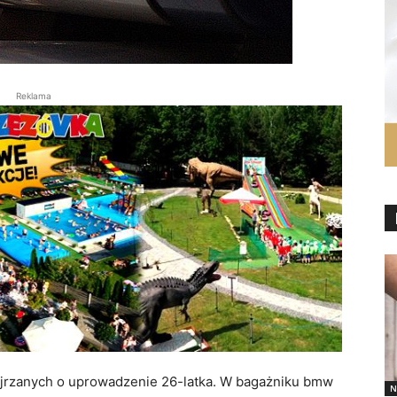
Reklama
ejrzanych o uprowadzenie 26-latka. W bagażniku bmw
N