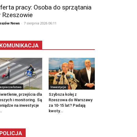
ferta pracy: Osoba do sprzątania
 Rzeszowie
eszów News
-
7 sierpnia 2026 06:11
KOMUNIKACJA
ezpieczeństwo
Inwestycje
wietlenie, przejścia dla
Szybsza kolej z
eszych i monitoring. Są
Rzeszowa do Warszawy
eniądze na inwestycje
za 10-15 lat? Padają
..
kwoty...
POLICJA