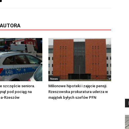
 AUTORA
News
 szczęście seniora.
Milionowe hipoteki i zajęcie pensji.
gnął pod pociąg na
Rzeszowska prokuratura uderza w
ica-Rzeszów
majątek byłych szefów PFN