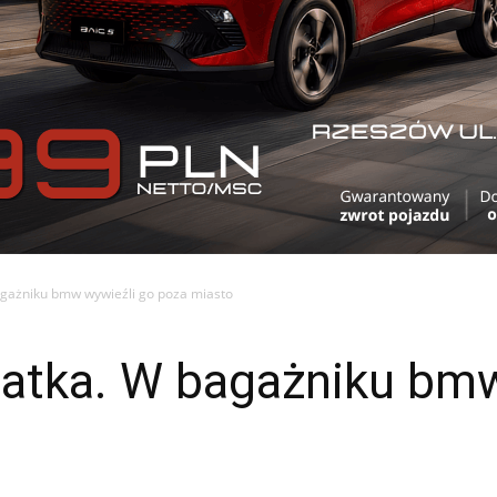
agażniku bmw wywieźli go poza miasto
latka. W bagażniku bm