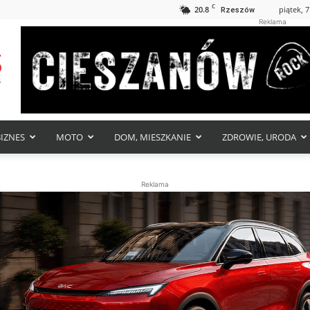
C
20.8
piątek, 7
Rzeszów
Reklama
BIZNES
MOTO
DOM, MIESZKANIE
ZDROWIE, URODA
Reklama