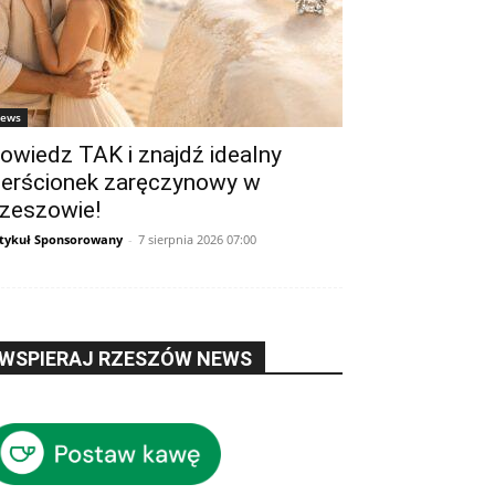
ews
owiedz TAK i znajdź idealny
ierścionek zaręczynowy w
zeszowie!
tykuł Sponsorowany
-
7 sierpnia 2026 07:00
WSPIERAJ RZESZÓW NEWS