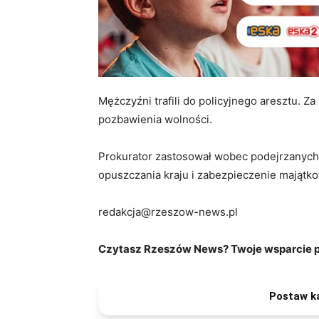
Mężczyźni trafili do policyjnego aresztu. Z
pozbawienia wolności.
Prokurator zastosował wobec podejrzanych 
opuszczania kraju i zabezpieczenie majątk
redakcja@rzeszow-news.pl
Czytasz Rzeszów News? Twoje wsparcie po
Postaw k