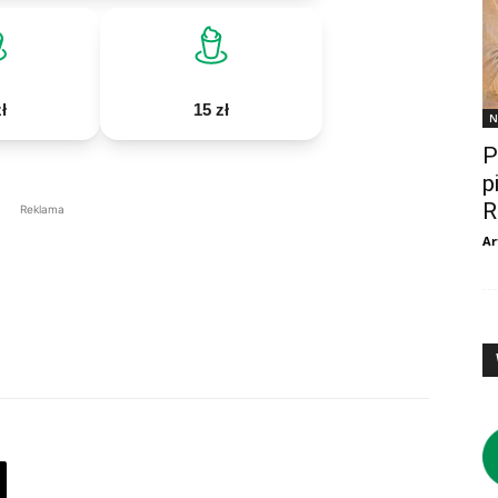
ł
15 zł
N
P
p
R
Reklama
Ar