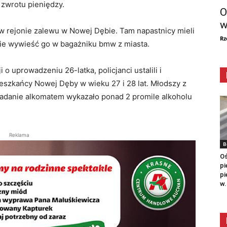
 zwrotu pieniędzy.
O
w
 w rejonie zalewu w Nowej Dębie. Tam napastnicy mieli
Rz
ie wywieść go w bagażniku bmw z miasta.
 o uprowadzeniu 26-latka, policjanci ustalili i
eszkańcy Nowej Dęby w wieku 27 i 28 lat. Młodszy z
 Badanie alkomatem wykazało ponad 2 promile alkoholu
Reklama
B
Oś
pi
pi
w.