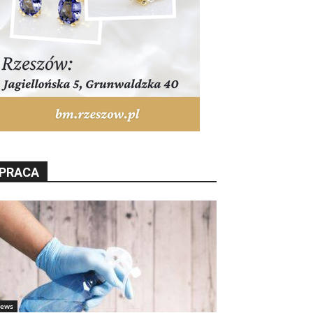
PRACA
ews