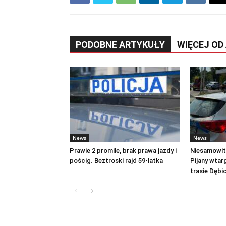
PODOBNE ARTYKUŁY
WIĘCEJ OD
News
News
Prawie 2 promile, brak prawa jazdy i
Niesamowite
pościg. Beztroski rajd 59-latka
Pijany wtar
trasie Dęb