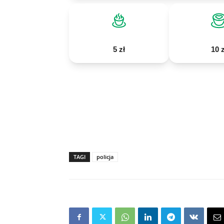
5 zł
10 z
TAGI
policja