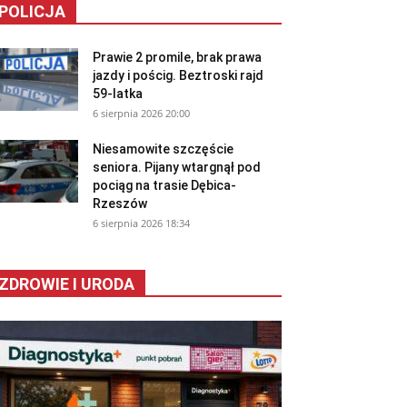
POLICJA
Prawie 2 promile, brak prawa
jazdy i pościg. Beztroski rajd
59-latka
6 sierpnia 2026 20:00
Niesamowite szczęście
seniora. Pijany wtargnął pod
pociąg na trasie Dębica-
Rzeszów
6 sierpnia 2026 18:34
ZDROWIE I URODA