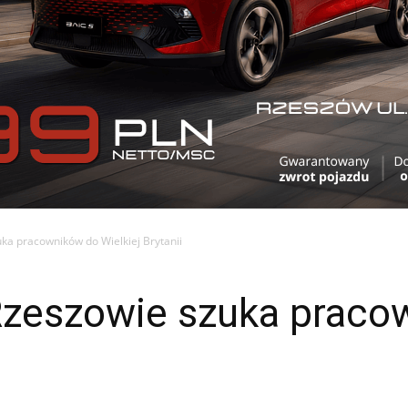
ka pracowników do Wielkiej Brytanii
Rzeszowie szuka praco
i