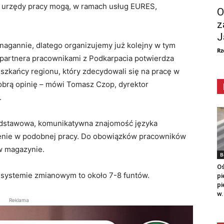
 urzędy pracy mogą, w ramach usług EURES,
O
z
J
nagannie, dlatego organizujemy już kolejny w tym
Rz
o partnera pracownikami z Podkarpacia potwierdza
szkańcy regionu, który zdecydowali się na pracę w
 dobrą opinię – mówi Tomasz Czop, dyrektor
.
dstawowa, komunikatywna znajomość języka
czenie w podobnej pracy. Do obowiązków pracowników
w magazynie.
B
Oś
systemie zmianowym to około 7-8 funtów.
pi
pi
w.
Reklama