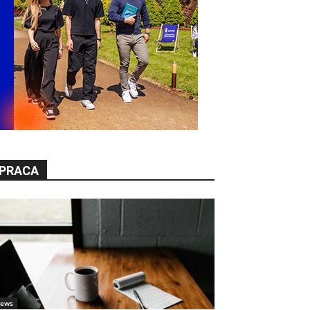
PRACA
ews