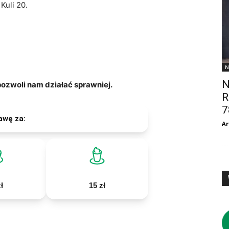
Kuli 20.
N
N
zwoli nam działać sprawniej.
R
7
awę za:
Ar
ł
15 zł