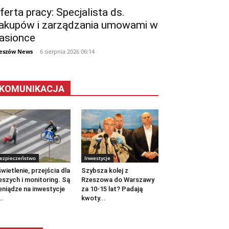
ferta pracy: Specjalista ds.
akupów i zarządzania umowami w
asionce
eszów News
-
6 sierpnia 2026 06:14
KOMUNIKACJA
ezpieczeństwo
Inwestycje
wietlenie, przejścia dla
Szybsza kolej z
eszych i monitoring. Są
Rzeszowa do Warszawy
eniądze na inwestycje
za 10-15 lat? Padają
..
kwoty...