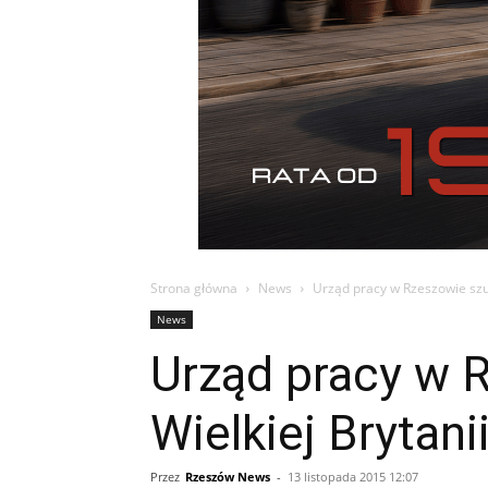
Strona główna
News
Urząd pracy w Rzeszowie szu
News
Urząd pracy w 
Wielkiej Brytani
Przez
Rzeszów News
-
13 listopada 2015 12:07