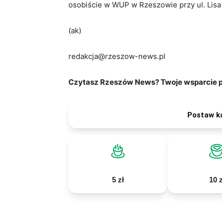
osobiście w WUP w Rzeszowie przy ul. Lisa 
(ak)
redakcja@rzeszow-news.pl
Czytasz Rzeszów News? Twoje wsparcie po
Postaw k
5 zł
10 z