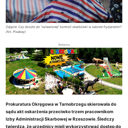
Zdjęcie: Czy doszło do "ustawionej" kontroli skarbówki w salonie fryzjerskim?
(fot. Pixabay)
Reklama
Prokuratura Okręgowa w Tarnobrzegu skierowała do
sądu akt oskarżenia przeciwko trzem pracownikom
Izby Administracji Skarbowej w Rzeszowie. Śledczy
twierdzą, że urzędnicy mieli wykorzystywać dostęp do