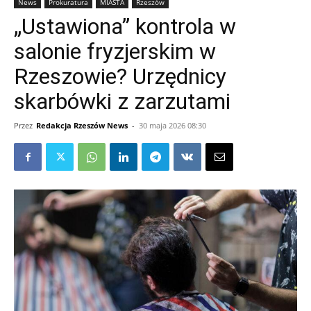
News
Prokuratura
MIASTA
Rzeszów
„Ustawiona” kontrola w
salonie fryzjerskim w
Rzeszowie? Urzędnicy
skarbówki z zarzutami
Przez
Redakcja Rzeszów News
-
30 maja 2026 08:30