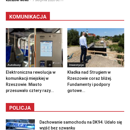
KOMUNIKACJA
Autobusy
Inwestycje
Elektroniczna rewolucja w
Kładka nad Strugiem w
komunikacji miejskiej w
Rzeszowie coraz bliżej.
Rzeszowie. Miasto
Fundamenty i podpory
przesuwało cztery razy...
gotowe...
POLICJA
Dachowanie samochodu na DK94. Udało się
wyjść bez szwanku