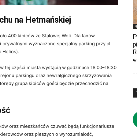
uchu na Hetmańskiej
N
oło 400 kibiców ze Stalowej Woli. Dla fanów
P
 prywatnymi wyznaczono specjalny parking przy al.
p
R
Helios).
Ar
 tej części miasta wystąpią w godzinach 18:00–18:30
 rejonu parkingu oraz newralgicznego skrzyżowania
tórędy grupa kibiców gości będzie przechodzić na
ość
ków oraz mieszkańców czuwać będą funkcjonariusze
o kierowców oraz pieszych o wyrozumiałość,