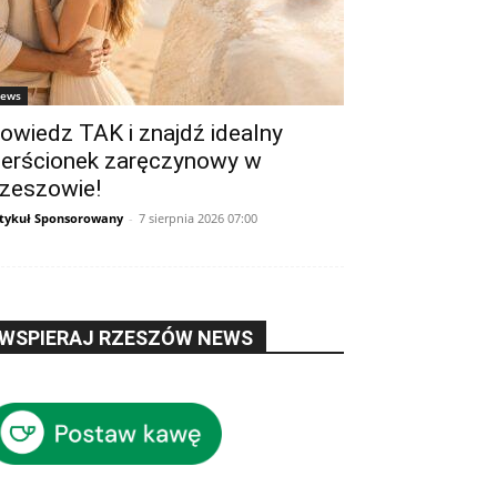
ews
owiedz TAK i znajdź idealny
ierścionek zaręczynowy w
zeszowie!
tykuł Sponsorowany
-
7 sierpnia 2026 07:00
WSPIERAJ RZESZÓW NEWS