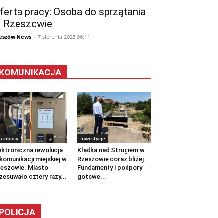
ferta pracy: Osoba do sprzątania
 Rzeszowie
eszów News
-
7 sierpnia 2026 06:11
KOMUNIKACJA
utobusy
Inwestycje
ektroniczna rewolucja
Kładka nad Strugiem w
komunikacji miejskiej w
Rzeszowie coraz bliżej.
eszowie. Miasto
Fundamenty i podpory
zesuwało cztery razy...
gotowe...
POLICJA