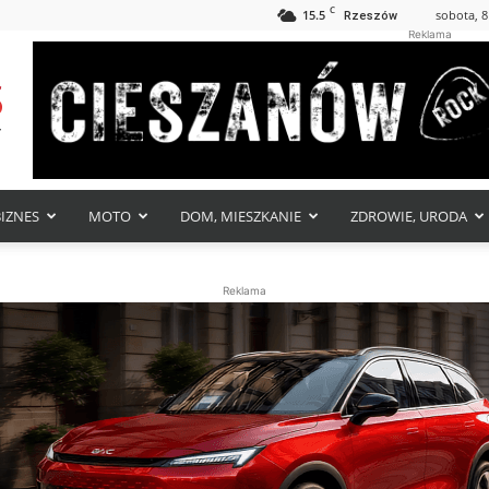
C
15.5
sobota, 8
Rzeszów
Reklama
BIZNES
MOTO
DOM, MIESZKANIE
ZDROWIE, URODA
Reklama