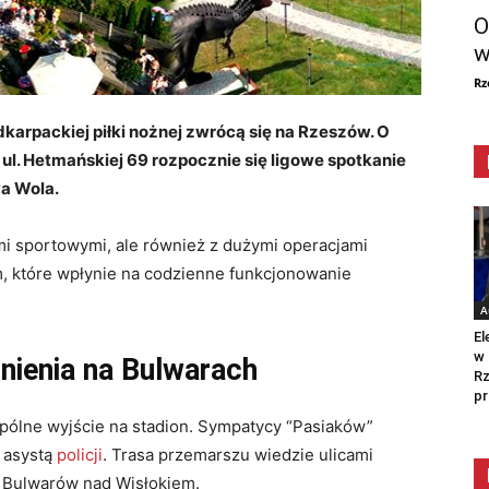
O
w
Rz
dkarpackiej piłki nożnej zwrócą się na Rzeszów. O
 ul. Hetmańskiej 69 rozpocznie się ligowe spotkanie
a Wola.
mi sportowymi, ale również z dużymi operacjami
m, które wpłynie na codzienne funkcjonowanie
A
El
w 
dnienia na Bulwarach
Rz
pr
spólne wyjście na stadion. Sympatycy “Pasiaków”
 asystą
policji
. Trasa przemarszu wiedzie ulicami
ż Bulwarów nad Wisłokiem.