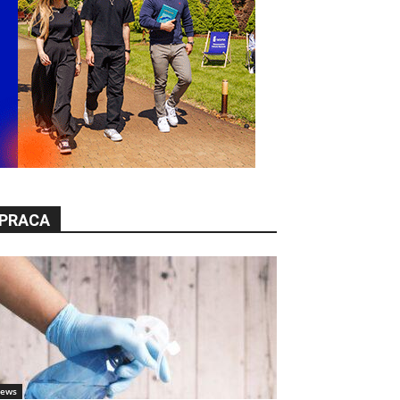
PRACA
ews