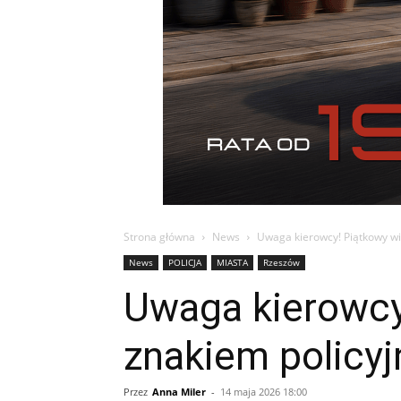
Strona główna
News
Uwaga kierowcy! Piątkowy wi
News
POLICJA
MIASTA
Rzeszów
Uwaga kierowcy
znakiem policy
Przez
Anna Miler
-
14 maja 2026 18:00