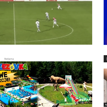
Reklama
N