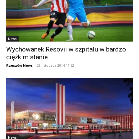
News
Wychowanek Resovii w szpitalu w bardzo
ciężkim stanie
Rzeszów News
-
29 listopada 2014 11:52
News