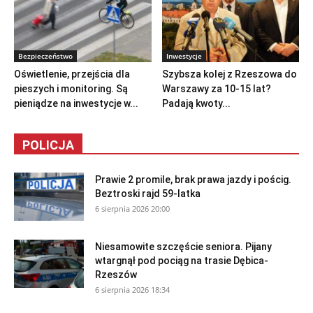
Bezpieczeństwo
Inwestycje
Oświetlenie, przejścia dla
Szybsza kolej z Rzeszowa do
pieszych i monitoring. Są
Warszawy za 10-15 lat?
pieniądze na inwestycje w...
Padają kwoty...
POLICJA
Prawie 2 promile, brak prawa jazdy i pościg.
Beztroski rajd 59-latka
6 sierpnia 2026 20:00
Niesamowite szczęście seniora. Pijany
wtargnął pod pociąg na trasie Dębica-
Rzeszów
6 sierpnia 2026 18:34