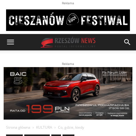
Reklama
Reklama
Strona główna
KULTURA
Co, gdzie, kiedy