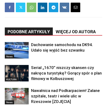
PODOBNE ARTYKUŁY
WIĘCEJ OD AUTORA
Dachowanie samochodu na DK94.
Udało się wyjść bez szwanku
News
Serial „1670” niszczy skansen czy
nakręca turystykę? Gorący spór o plan
filmowy w Kolbuszowej
KULTURA
Nawałnica nad Podkarpaciem! Zalane
szpitale, teatr i wiele ulic w
Rzeszowie [ZDJĘCIA]
News