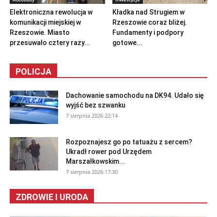
Elektroniczna rewolucja w
Kładka nad Strugiem w
komunikacji miejskiej w
Rzeszowie coraz bliżej.
Rzeszowie. Miasto
Fundamenty i podpory
przesuwało cztery razy...
gotowe...
POLICJA
Dachowanie samochodu na DK94. Udało się
wyjść bez szwanku
7 sierpnia 2026 22:14
Rozpoznajesz go po tatuażu z sercem?
Ukradł rower pod Urzędem
Marszałkowskim...
7 sierpnia 2026 17:30
ZDROWIE I URODA