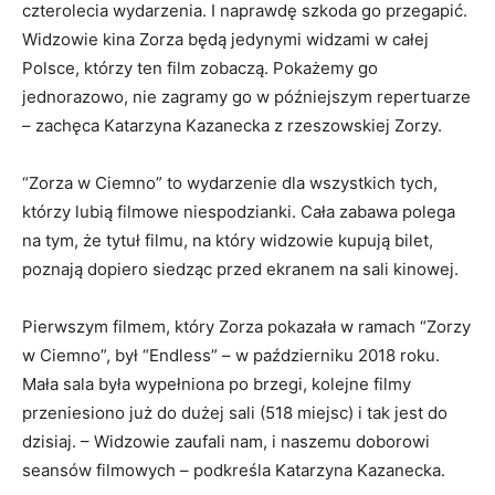
czterolecia wydarzenia. I naprawdę szkoda go przegapić.
Widzowie kina Zorza będą jedynymi widzami w całej
Polsce, którzy ten film zobaczą. Pokażemy go
jednorazowo, nie zagramy go w późniejszym repertuarze
– zachęca Katarzyna Kazanecka z rzeszowskiej Zorzy.
“Zorza w Ciemno” to wydarzenie dla wszystkich tych,
którzy lubią filmowe niespodzianki. Cała zabawa polega
na tym, że tytuł filmu, na który widzowie kupują bilet,
poznają dopiero siedząc przed ekranem na sali kinowej.
Pierwszym filmem, który Zorza pokazała w ramach “Zorzy
w Ciemno”, był “Endless” – w październiku 2018 roku.
Mała sala była wypełniona po brzegi, kolejne filmy
przeniesiono już do dużej sali (518 miejsc) i tak jest do
dzisiaj. – Widzowie zaufali nam, i naszemu doborowi
seansów filmowych – podkreśla Katarzyna Kazanecka.