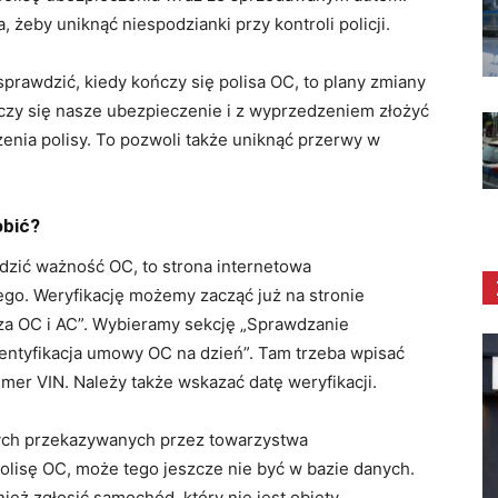
, żeby uniknąć niespodzianki przy kontroli policji.
sprawdzić, kiedy kończy się polisa OC, to plany zmiany
ńczy się nasze ubezpieczenie i z wyprzedzeniem złożyć
enia polisy. To pozwoli także uniknąć przerwy w
obić?
zić ważność OC, to strona internetowa
o. Weryfikację możemy zacząć już na stronie
aza OC i AC”. Wybieramy sekcję „Sprawdzanie
dentyfikacja umowy OC na dzień”. Tam trzeba wpisać
er VIN. Należy także wskazać datę weryfikacji.
ych przekazywanych przez towarzystwa
polisę OC, może tego jeszcze nie być w bazie danych.
eż zgłosić samochód, który nie jest objęty