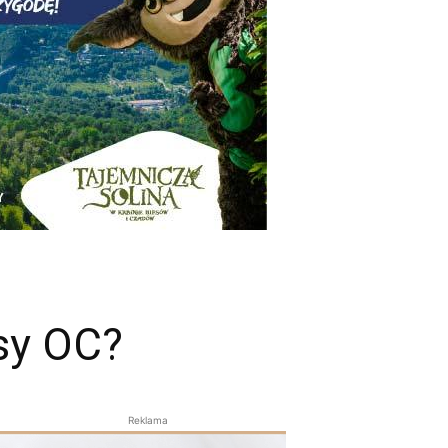
sy OC?
Reklama