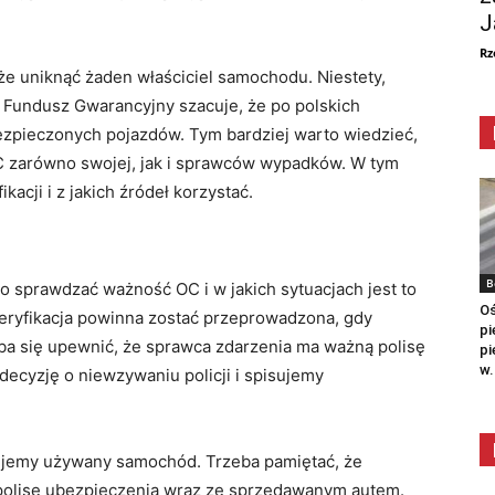
J
Rz
że uniknąć żaden właściciel samochodu. Niestety,
 Fundusz Gwarancyjny szacuje, że po polskich
ezpieczonych pojazdów. Tym bardziej warto wiedzieć,
C zarówno swojej, jak i sprawców wypadków. W tym
kacji i z jakich źródeł korzystać.
B
o sprawdzać ważność OC i w jakich sytuacjach jest to
Oś
eryfikacja powinna zostać przeprowadzona, gdy
pi
eba się upewnić, że sprawca zdarzenia ma ważną polisę
pi
w.
decyzję o niewzywaniu policji i spisujemy
ujemy używany samochód. Trzeba pamiętać, że
polisę ubezpieczenia wraz ze sprzedawanym autem.