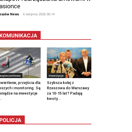
asionce
eszów News
-
6 sierpnia 2026 06:14
KOMUNIKACJA
ezpieczeństwo
Inwestycje
wietlenie, przejścia dla
Szybsza kolej z
eszych i monitoring. Są
Rzeszowa do Warszawy
eniądze na inwestycje
za 10-15 lat? Padają
..
kwoty...
POLICJA