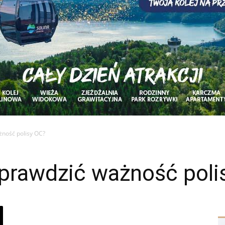
żność polisy OC?
sprawdzić ważność poli