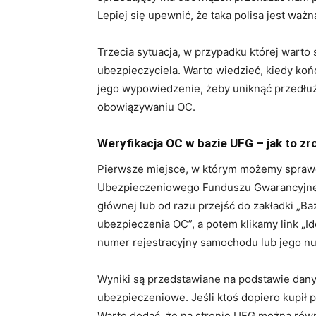
Lepiej się upewnić, że taka polisa jest ważna
Trzecia sytuacja, w przypadku której warto 
ubezpieczyciela. Warto wiedzieć, kiedy ko
jego wypowiedzenie, żeby uniknąć przedłuż
obowiązywaniu OC.
Weryfikacja OC w bazie UFG – jak to zr
Pierwsze miejsce, w którym możemy sprawd
Ubezpieczeniowego Funduszu Gwarancyjneg
głównej lub od razu przejść do zakładki „B
ubezpieczenia OC”, a potem klikamy link „I
numer rejestracyjny samochodu lub jego num
Wyniki są przedstawiane na podstawie dan
ubezpieczeniowe. Jeśli ktoś dopiero kupił 
Warto dodać, że na stronie UFG można równi