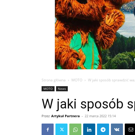
Strona główna
MOTO
W jaki sposób sprawdzić wa
MOTO
News
W jaki sposób 
Przez
Artykuł Partnera
-
22 marca 2022 15:14