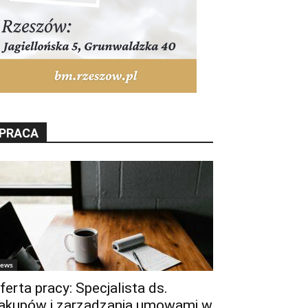
PRACA
ews
ferta pracy: Specjalista ds.
akupów i zarządzania umowami w