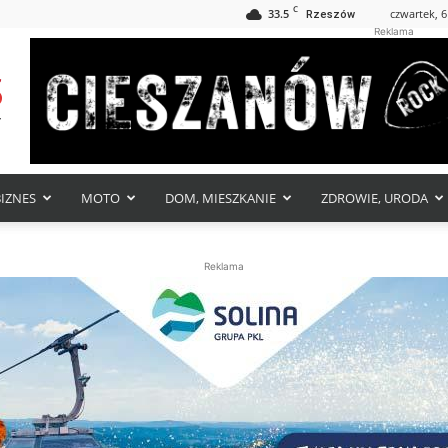
C
33.5
czwartek, 6
Rzeszów
Reklama
BIZNES
MOTO
DOM, MIESZKANIE
ZDROWIE, URODA
Reklama