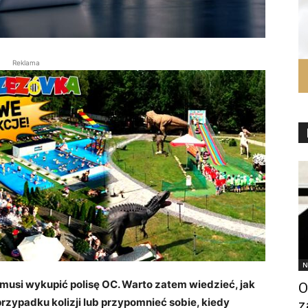
Reklama
N
usi wykupić polisę OC. Warto zatem wiedzieć, jak
O
zypadku kolizji lub przypomnieć sobie, kiedy
z