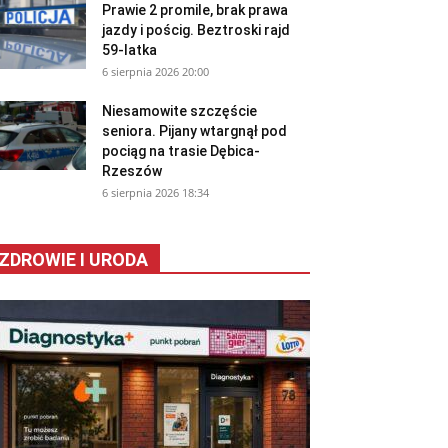
Prawie 2 promile, brak prawa
jazdy i pościg. Beztroski rajd
59-latka
6 sierpnia 2026 20:00
Niesamowite szczęście
seniora. Pijany wtargnął pod
pociąg na trasie Dębica-
Rzeszów
6 sierpnia 2026 18:34
ZDROWIE I URODA