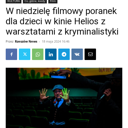
KULTURA
Co, gdzie, kiedy
Film
W niedzielę filmowy poranek
dla dzieci w kinie Helios z
warsztatami z kryminalistyki
Przez
Rzeszów News
-
18 maja 2024 16:46