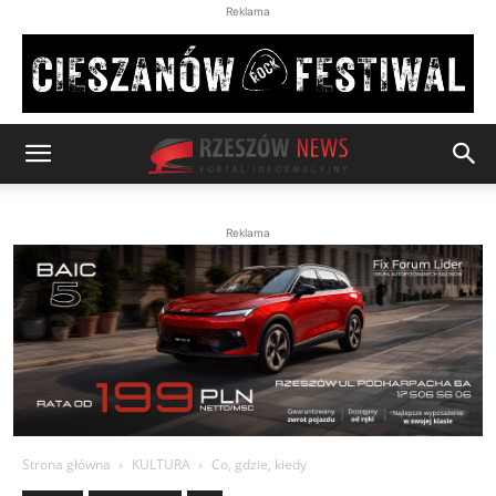
Reklama
Reklama
Strona główna
KULTURA
Co, gdzie, kiedy