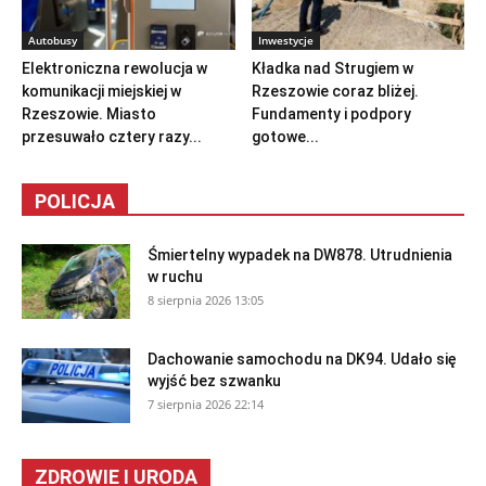
Autobusy
Inwestycje
Elektroniczna rewolucja w
Kładka nad Strugiem w
komunikacji miejskiej w
Rzeszowie coraz bliżej.
Rzeszowie. Miasto
Fundamenty i podpory
przesuwało cztery razy...
gotowe...
POLICJA
Śmiertelny wypadek na DW878. Utrudnienia
w ruchu
8 sierpnia 2026 13:05
Dachowanie samochodu na DK94. Udało się
wyjść bez szwanku
7 sierpnia 2026 22:14
ZDROWIE I URODA