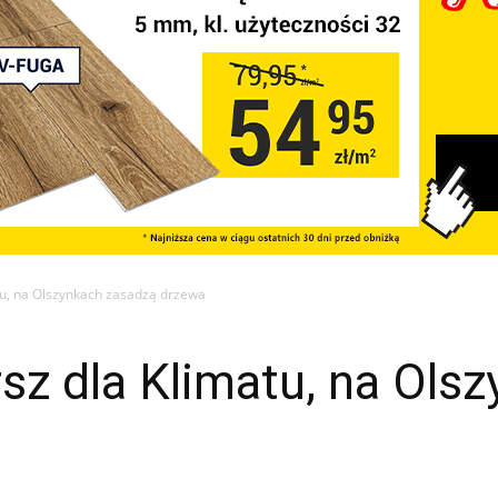
tu, na Olszynkach zasadzą drzewa
sz dla Klimatu, na Ols