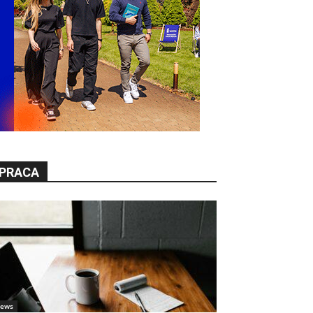
PRACA
ews