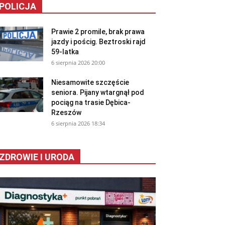
POLICJA
Prawie 2 promile, brak prawa
jazdy i pościg. Beztroski rajd
59-latka
6 sierpnia 2026 20:00
Niesamowite szczęście
seniora. Pijany wtargnął pod
pociąg na trasie Dębica-
Rzeszów
6 sierpnia 2026 18:34
ZDROWIE I URODA