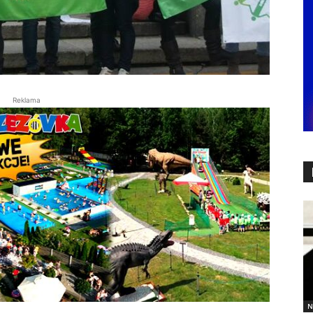
Reklama
N