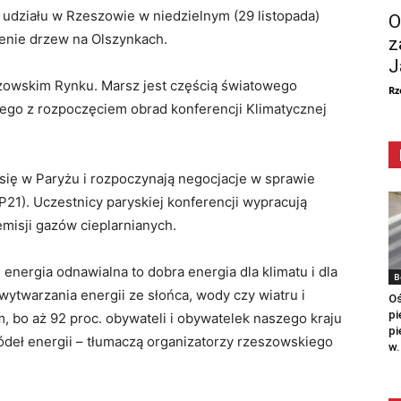
 udziału w Rzeszowie w niedzielnym (29 listopada)
O
enie drzew na Olszynkach.
z
J
szowskim Rynku. Marsz jest częścią światowego
Rz
ego z rozpoczęciem obrad konferencji Klimatycznej
się w Paryżu i rozpoczynają negocjacje w sprawie
21). Uczestnicy paryskiej konferencji wypracują
misji gazów cieplarnianych.
energia odnawialna to dobra energia dla klimatu i dla
B
 wytwarzania energii ze słońca, wody czy wiatru i
Oś
pi
, bo aż 92 proc. obywateli i obywatelek naszego kraju
pi
deł energii – tłumaczą organizatorzy rzeszowskiego
w.