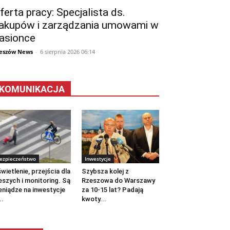
ferta pracy: Specjalista ds.
akupów i zarządzania umowami w
asionce
eszów News
-
6 sierpnia 2026 06:14
KOMUNIKACJA
ezpieczeństwo
Inwestycje
wietlenie, przejścia dla
Szybsza kolej z
eszych i monitoring. Są
Rzeszowa do Warszawy
eniądze na inwestycje
za 10-15 lat? Padają
..
kwoty...