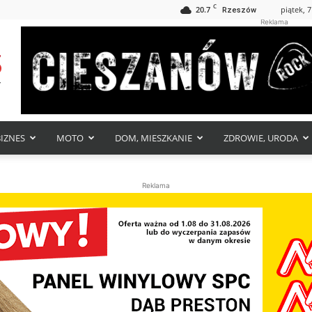
C
20.7
piątek, 7
Rzeszów
Reklama
BIZNES
MOTO
DOM, MIESZKANIE
ZDROWIE, URODA
Reklama