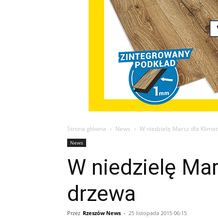
Strona główna
News
W niedzielę Marsz dla Klima
News
W niedzielę Mar
drzewa
Przez
Rzeszów News
-
25 listopada 2015 06:15