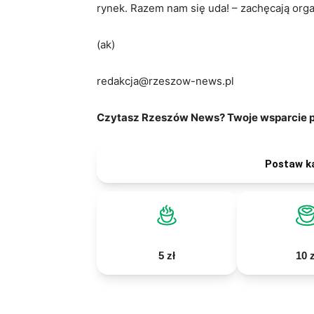
rynek. Razem nam się uda! – zachęcają org
(ak)
redakcja@rzeszow-news.pl
Czytasz Rzeszów News? Twoje wsparcie po
Postaw k
5 zł
10 z