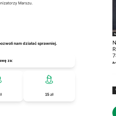
anizatorzy Marszu.
N
N
zwoli nam działać sprawniej.
R
7
awę za:
Ar
ł
15 zł