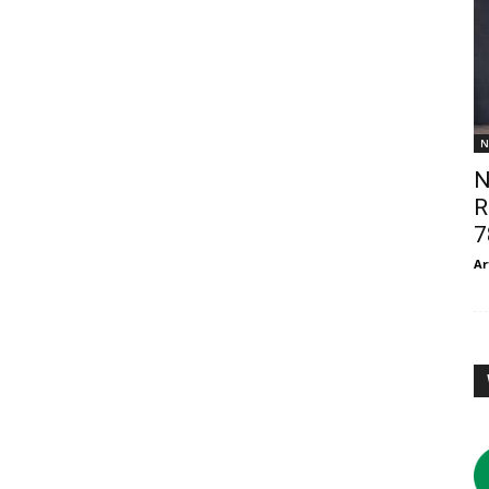
N
N
R
7
Ar