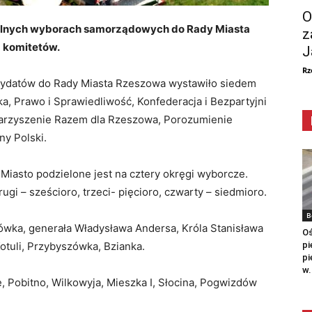
O
ielnych wyborach samorządowych do Rady Miasta
z
 komitetów.
J
Rz
dydatów do Rady Miasta Rzeszowa wystawiło siedem
, Prawo i Sprawiedliwość, Konfederacja i Bezpartyjni
warzyszenie Razem dla Rzeszowa, Porozumienie
ny Polski.
iasto podzielone jest na cztery okręgi wyborcze.
gi – sześcioro, trzeci- pięcioro, czwarty – siedmioro.
B
nówka, generała Władysława Andersa, Króla Stanisława
Oś
pi
otuli, Przybyszówka, Bzianka.
pi
w.
e, Pobitno, Wilkowyja, Mieszka I, Słocina, Pogwizdów