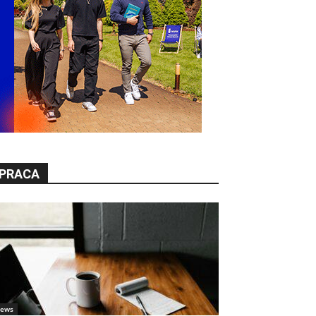
PRACA
ews