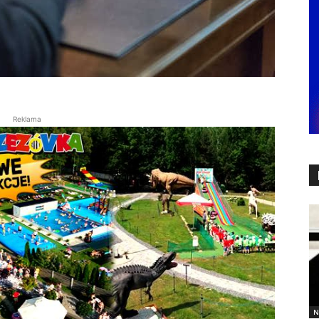
Reklama
N