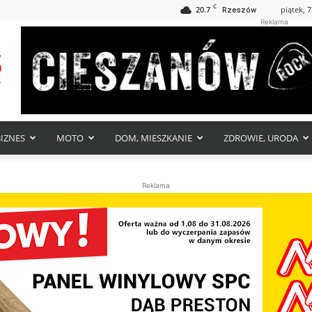
C
20.7
piątek, 7
Rzeszów
Reklama
BIZNES
MOTO
DOM, MIESZKANIE
ZDROWIE, URODA
Reklama