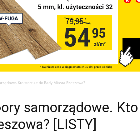
rządowe. Kto startuje do Rady Miasta Rzeszowa?
bory samorządowe. Kto 
eszowa? [LISTY]