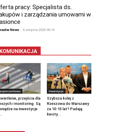
ferta pracy: Specjalista ds.
akupów i zarządzania umowami w
asionce
eszów News
-
6 sierpnia 2026 06:14
KOMUNIKACJA
ezpieczeństwo
Inwestycje
wietlenie, przejścia dla
Szybsza kolej z
eszych i monitoring. Są
Rzeszowa do Warszawy
eniądze na inwestycje
za 10-15 lat? Padają
..
kwoty...