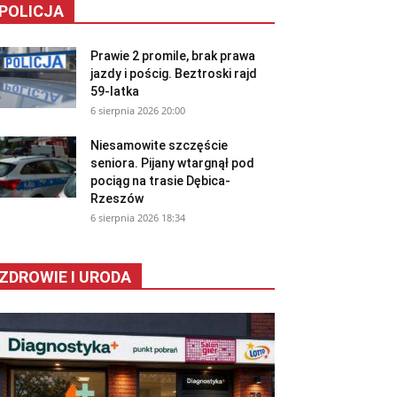
POLICJA
Prawie 2 promile, brak prawa
jazdy i pościg. Beztroski rajd
59-latka
6 sierpnia 2026 20:00
Niesamowite szczęście
seniora. Pijany wtargnął pod
pociąg na trasie Dębica-
Rzeszów
6 sierpnia 2026 18:34
ZDROWIE I URODA