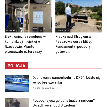
Autobusy
Inwestycje
Elektroniczna rewolucja w
Kładka nad Strugiem w
komunikacji miejskiej w
Rzeszowie coraz bliżej.
Rzeszowie. Miasto
Fundamenty i podpory
przesuwało cztery razy...
gotowe...
POLICJA
Dachowanie samochodu na DK94. Udało się
wyjść bez szwanku
7 sierpnia 2026 22:14
Rozpoznajesz go po tatuażu z sercem?
Ukradł rower pod Urzędem