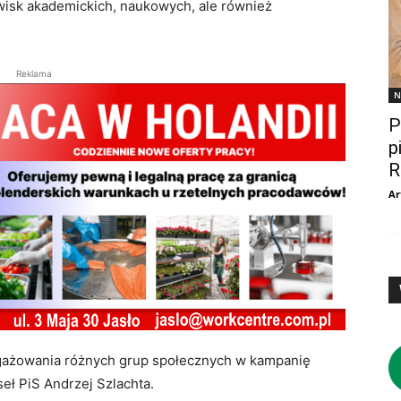
wisk akademickich, naukowych, ale również
Reklama
N
P
p
R
Ar
ngażowania różnych grup społecznych w kampanię
eł PiS Andrzej Szlachta.