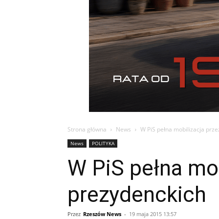
Strona główna
News
W PiS pełna mobilizacja prz
News
POLITYKA
W PiS pełna mob
prezydenckich
Przez
Rzeszów News
-
19 maja 2015 13:57