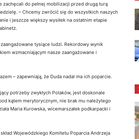
ie zachęcali do pełnej mobilizacji przed drugą turą
iedzielę. – Chcemy zwrócić się do wszystkich naszych
ie i jeszcze większy wysiłek na ostatnim etapie
abinetz.
 zaangażowane tysiące ludzi. Rekordowy wynik
ikiem wzmacniającym nasze zaangażowane i
 Razem – zapewniają, że Duda nadal ma ich poparcie.
jący potrzeby zwykłych Polaków, jest doskonale
 pod kątem merytorycznym, nie brak mu należytego
działa Maria Kurowska, wicemarszałek podkarpacki i
w skład Wojewódzkiego Komitetu Poparcia Andrzeja