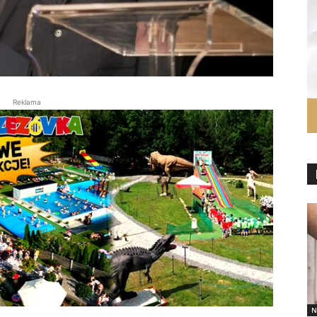
Reklama
N