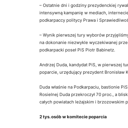
– Ostatnie dni i godziny prezydenckiej ryw
intensywną kampanię w mediach, internecie
podkarpaccy politycy Prawa i Sprawiedliwoś
– Wynik pierwszej tury wyborów przyjęliśmy
na dokonanie niezwykle wyczekiwanej przez
podkarpacki poseł PiS Piotr Babinetz.
Andrzej Duda, kandydat PiS, w pierwszej t
poparcie, urzędujący prezydent Bronisław 
Duda właśnie na Podkarpaciu, bastionie PiS,
Rosielnej Duda przekroczył 70 proc., a bli
całych powiatach leżajskim i brzozowskim p
2 tys. osób w komitecie poparcia