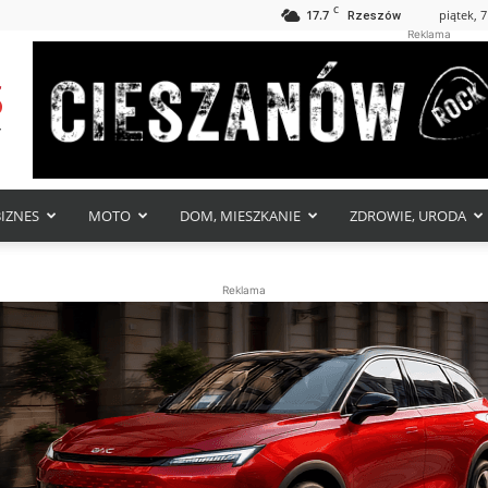
C
17.7
piątek, 7
Rzeszów
Reklama
BIZNES
MOTO
DOM, MIESZKANIE
ZDROWIE, URODA
Reklama