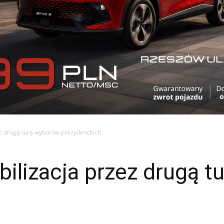
ez drugą turą wyborów prezydenckich
ilizacja przez drugą 