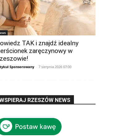
ews
owiedz TAK i znajdź idealny
ierścionek zaręczynowy w
zeszowie!
tykuł Sponsorowany
-
7 sierpnia 2026 07:00
WSPIERAJ RZESZÓW NEWS