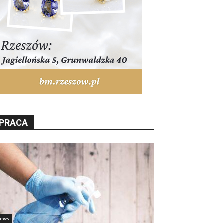
PRACA
ews