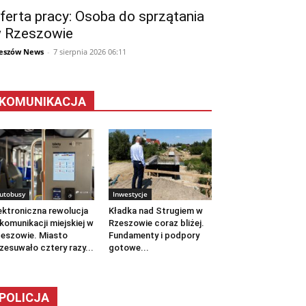
ferta pracy: Osoba do sprzątania
 Rzeszowie
eszów News
-
7 sierpnia 2026 06:11
KOMUNIKACJA
utobusy
Inwestycje
ektroniczna rewolucja
Kładka nad Strugiem w
komunikacji miejskiej w
Rzeszowie coraz bliżej.
eszowie. Miasto
Fundamenty i podpory
zesuwało cztery razy...
gotowe...
POLICJA