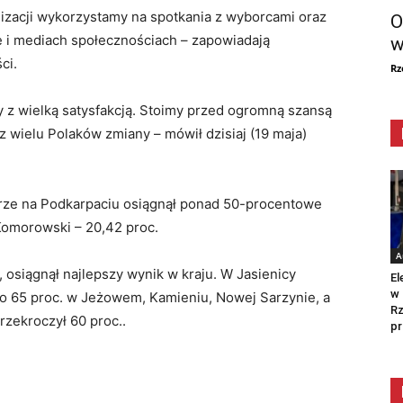
alizacji wykorzystamy na spotkania z wyborcami oraz
O
 i mediach społecznościach – zapowiadają
w
ci.
Rz
 z wielką satysfakcją. Stoimy przed ogromną szansą
 wielu Polaków zmiany – mówił dzisiaj (19 maja)
urze na Podkarpaciu osiągnął ponad 50-procentowe
Komorowski – 20,42 proc.
A
 osiągnął najlepszy wynik w kraju. W Jasienicy
El
w 
sko 65 proc. w Jeżowem, Kamieniu, Nowej Sarzynie, a
Rz
rzekroczył 60 proc..
pr