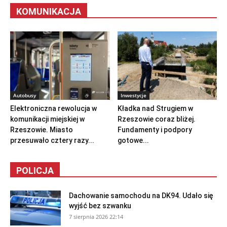
KOMUNIKACJA
Autobusy
Inwestycje
Elektroniczna rewolucja w
Kładka nad Strugiem w
komunikacji miejskiej w
Rzeszowie coraz bliżej.
Rzeszowie. Miasto
Fundamenty i podpory
przesuwało cztery razy...
gotowe...
POLICJA
Dachowanie samochodu na DK94. Udało się
wyjść bez szwanku
7 sierpnia 2026 22:14