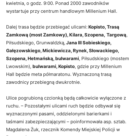
kwietnia, o godz. 9:00. Ponad 2000 zawodników
wystartuje przy centrum handlowym Millenium Hall.
Dalej trasa będzie przebiegać ulicami:
Kopisto, Trasą
Zamkową (most Zamkowy), Kilara, Szopena,
Targową
,
Piłsudskiego, Grunwaldzką,
Jana III Sobieskiego,
Gałęzowskiego, Mickiewicza, Rynek, Słowackiego,
Szopena,
Hetmańską, bulwarami
, Piłsudskiego (mostem
Lwowskim),
bulwarami, Kopisto
, gdzie przy Millenium
Hall będzie meta półmaratonu. Wyznaczoną trasą
zawodnicy przebiegną dwukrotnie.
Ulice pogrubioną czcionką będą całkowicie wyłączone z
ruchu. – Pozostałymi ulicami ruch będzie odbywał się
wyznaczonymi pasami, oddzielonymi barierkami i
taśmami zabezpieczającymi – poinformowała asp. sztab.
Magdalena Żuk, rzecznik Komendy Miejskiej Policji w