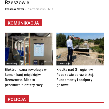
Rzeszowie
Rzeszów News
-
7 sierpnia 2026 06:11
KOMUNIKACJA
Autobusy
Inwestycje
Elektroniczna rewolucja w
Kładka nad Strugiem w
komunikacji miejskiej w
Rzeszowie coraz bliżej.
Rzeszowie. Miasto
Fundamenty i podpory
przesuwało cztery razy...
gotowe...
POLICJA