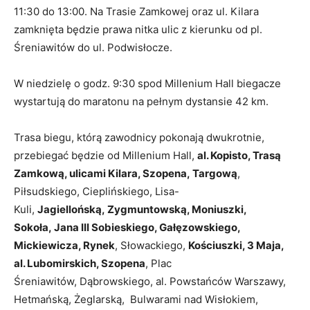
11:30 do 13:00. Na Trasie Zamkowej oraz ul. Kilara
zamknięta będzie prawa nitka ulic z kierunku od pl.
Śreniawitów do ul. Podwisłocze.
W niedzielę o godz. 9:30 spod Millenium Hall biegacze
wystartują do maratonu na pełnym dystansie 42 km.
Trasa biegu, którą zawodnicy pokonają dwukrotnie,
przebiegać będzie od Millenium Hall,
al. Kopisto, Trasą
Zamkową, ulicami Kilara, Szopena, Targową
,
Piłsudskiego, Cieplińskiego, Lisa-
Kuli,
Jagiellońską, Zygmuntowską, Moniuszki,
Sokoła, Jana III Sobieskiego, Gałęzowskiego,
Mickiewicza, Rynek
, Słowackiego,
Kościuszki, 3 Maja,
al. Lubomirskich, Szopena
, Plac
Śreniawitów, Dąbrowskiego, al. Powstańców Warszawy,
Hetmańską, Żeglarską, Bulwarami nad Wisłokiem,