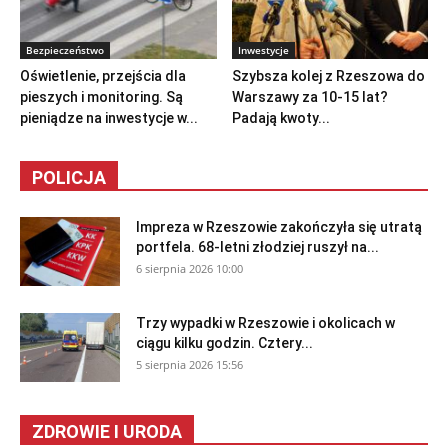
Bezpieczeństwo
Inwestycje
Oświetlenie, przejścia dla
Szybsza kolej z Rzeszowa do
pieszych i monitoring. Są
Warszawy za 10-15 lat?
pieniądze na inwestycje w...
Padają kwoty...
POLICJA
Impreza w Rzeszowie zakończyła się utratą
portfela. 68-letni złodziej ruszył na...
6 sierpnia 2026 10:00
Trzy wypadki w Rzeszowie i okolicach w
ciągu kilku godzin. Cztery...
5 sierpnia 2026 15:56
ZDROWIE I URODA