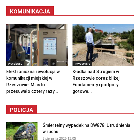
KOMUNIKACJA
Autobusy
Inwestycje
Elektroniczna rewolucja w
Kładka nad Strugiem w
komunikacji miejskiej w
Rzeszowie coraz bliżej.
Rzeszowie. Miasto
Fundamenty i podpory
przesuwało cztery razy...
gotowe...
POLICJA
Śmiertelny wypadek na DW878. Utrudnienia
w ruchu
8 sierpnia 2026 13:05