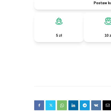
Postaw k
5 zł
10 z