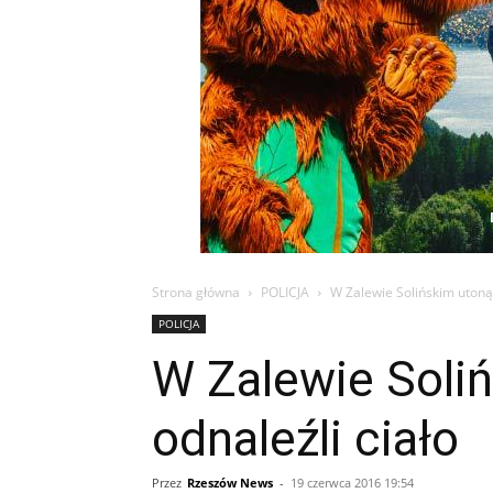
Strona główna
POLICJA
W Zalewie Solińskim utonął
POLICJA
W Zalewie Soliń
odnaleźli ciało
Przez
Rzeszów News
-
19 czerwca 2016 19:54