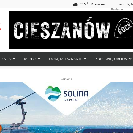
C
33.5
czwartek, 6
Rzeszów
Reklama
BIZNES
MOTO
DOM, MIESZKANIE
ZDROWIE, URODA
Reklama