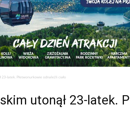
 23-latek. Płetwonurkowie odnaleźli ciało
skim utonął 23-latek.