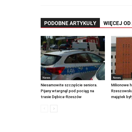
PODOBNE ARTYKUŁY
WIĘCEJ OD
News
News
Niesamowite szczęście seniora.
Milionowe hi
Pijany wtargnął pod pociąg na
Rzeszowska
trasie Dębica-Rzeszów
majątek by