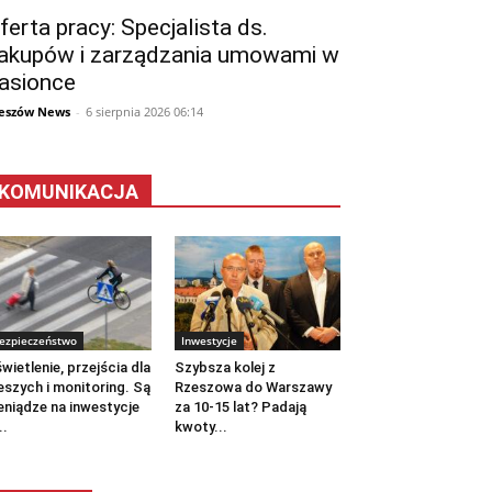
ferta pracy: Specjalista ds.
akupów i zarządzania umowami w
asionce
eszów News
-
6 sierpnia 2026 06:14
KOMUNIKACJA
ezpieczeństwo
Inwestycje
wietlenie, przejścia dla
Szybsza kolej z
eszych i monitoring. Są
Rzeszowa do Warszawy
eniądze na inwestycje
za 10-15 lat? Padają
..
kwoty...