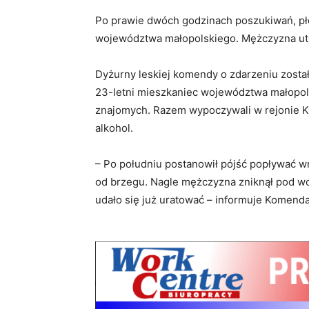
Po prawie dwóch godzinach poszukiwań, pł
województwa małopolskiego. Mężczyzna uto
Dyżurny leskiej komendy o zdarzeniu został 
23-letni mieszkaniec województwa małopols
znajomych. Razem wypoczywali w rejonie K
alkohol.
– Po południu postanowił pójść popływać wra
od brzegu. Nagle mężczyzna zniknął pod w
udało się już uratować – informuje Komend