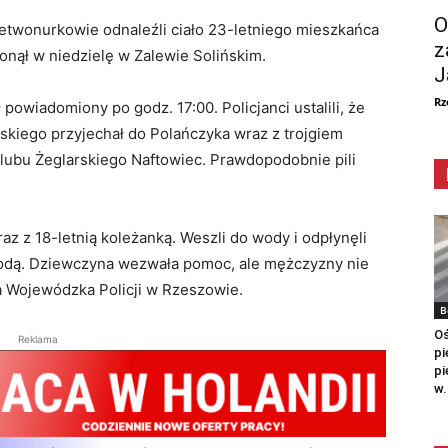
O
etwonurkowie odnaleźli ciało 23-letniego mieszkańca
z
nął w niedzielę w Zalewie Solińskim.
J
Rz
powiadomiony po godz. 17:00. Policjanci ustalili, że
kiego przyjechał do Polańczyka wraz z trojgiem
lubu Żeglarskiego Naftowiec. Prawdopodobnie pili
z z 18-letnią koleżanką. Weszli do wody i odpłynęli
odą. Dziewczyna wezwała pomoc, ale mężczyzny nie
a Wojewódzka Policji w Rzeszowie.
B
Oś
Reklama
pi
pi
w.