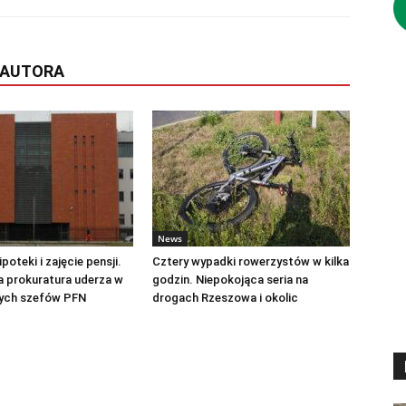
 AUTORA
News
poteki i zajęcie pensji.
Cztery wypadki rowerzystów w kilka
 prokuratura uderza w
godzin. Niepokojąca seria na
łych szefów PFN
drogach Rzeszowa i okolic