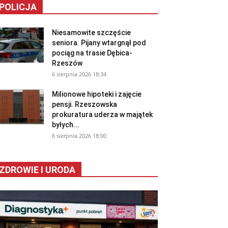
POLICJA
Niesamowite szczęście
seniora. Pijany wtargnął pod
pociąg na trasie Dębica-
Rzeszów
6 sierpnia 2026 18:34
Milionowe hipoteki i zajęcie
pensji. Rzeszowska
prokuratura uderza w majątek
byłych...
6 sierpnia 2026 18:00
ZDROWIE I URODA