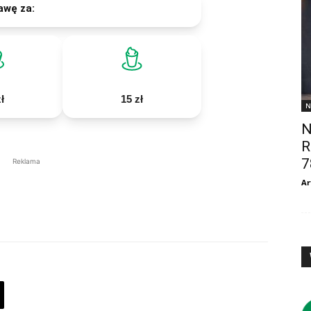
awę za:
ł
15 zł
N
N
R
7
Reklama
Ar