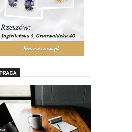
PRACA
ews