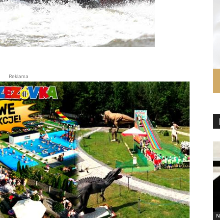
Reklama
N