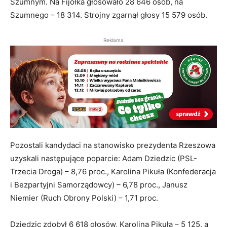
Szumnym. Na Fijołka głosowało 28 646 osób, na
Szumnego – 18 314. Strojny zgarnął głosy 15 579 osób.
Reklama
Pozostali kandydaci na stanowisko prezydenta Rzeszowa
uzyskali następujące poparcie: Adam Dziedzic (PSL-
Trzecia Droga) – 8,76 proc., Karolina Pikuła (Konfederacja
i Bezpartyjni Samorządowcy) – 6,78 proc., Janusz
Niemier (Ruch Obrony Polski) – 1,71 proc.
Dziedzic zdobył 6 618 głosów, Karolina Pikuła – 5 125, a