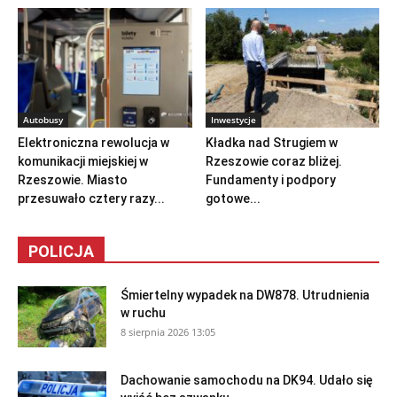
Autobusy
Inwestycje
Elektroniczna rewolucja w
Kładka nad Strugiem w
komunikacji miejskiej w
Rzeszowie coraz bliżej.
Rzeszowie. Miasto
Fundamenty i podpory
przesuwało cztery razy...
gotowe...
POLICJA
Śmiertelny wypadek na DW878. Utrudnienia
w ruchu
8 sierpnia 2026 13:05
Dachowanie samochodu na DK94. Udało się