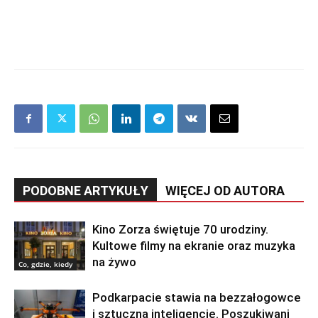
PODOBNE ARTYKUŁY
WIĘCEJ OD AUTORA
Kino Zorza świętuje 70 urodziny.
Kultowe filmy na ekranie oraz muzyka
na żywo
Co, gdzie, kiedy
Podkarpacie stawia na bezzałogowce
i sztuczną inteligencję. Poszukiwani