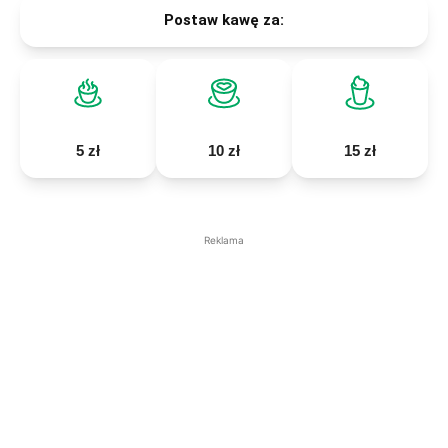
Postaw kawę za:
5 zł
10 zł
15 zł
Reklama