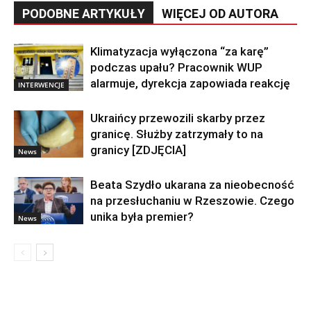
PODOBNE ARTYKUŁY
WIĘCEJ OD AUTORA
Klimatyzacja wyłączona “za karę”
podczas upału? Pracownik WUP
alarmuje, dyrekcja zapowiada reakcję
INTERWENCJE
Ukraińcy przewozili skarby przez
granicę. Służby zatrzymały to na
granicy [ZDJĘCIA]
News
Beata Szydło ukarana za nieobecność
na przesłuchaniu w Rzeszowie. Czego
unika była premier?
News