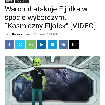
News
POLITYKA
Warchoł atakuje Fijołka w
spocie wyborczym.
“Kosmiczny Fijołek” [VIDEO]
Przez
Rzeszów News
-
9 czerwca 2021 12:06