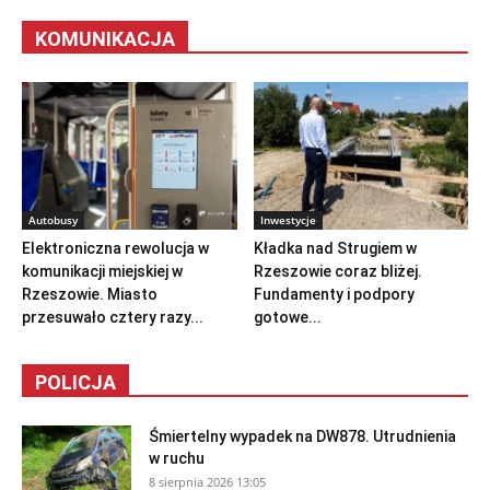
KOMUNIKACJA
Autobusy
Inwestycje
Elektroniczna rewolucja w
Kładka nad Strugiem w
komunikacji miejskiej w
Rzeszowie coraz bliżej.
Rzeszowie. Miasto
Fundamenty i podpory
przesuwało cztery razy...
gotowe...
POLICJA
Śmiertelny wypadek na DW878. Utrudnienia
w ruchu
8 sierpnia 2026 13:05