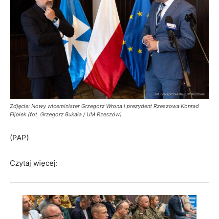
Zdjęcie: Nowy wiceminister Grzegorz Wrona i prezydent Rzeszowa Konrad
Fijołek (fot. Grzegorz Bukała / UM Rzeszów)
(PAP)
Czytaj więcej: