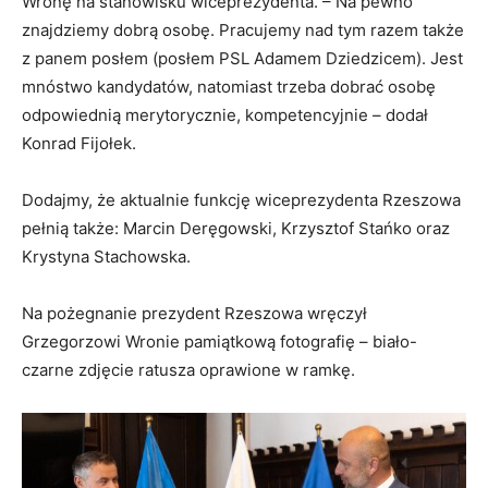
Wronę na stanowisku wiceprezydenta. – Na pewno
znajdziemy dobrą osobę. Pracujemy nad tym razem także
z panem posłem (posłem PSL Adamem Dziedzicem). Jest
mnóstwo kandydatów, natomiast trzeba dobrać osobę
odpowiednią merytorycznie, kompetencyjnie – dodał
Konrad Fijołek.
Dodajmy, że aktualnie funkcję wiceprezydenta Rzeszowa
pełnią także: Marcin Deręgowski, Krzysztof Stańko oraz
Krystyna Stachowska.
Na pożegnanie prezydent Rzeszowa wręczył
Grzegorzowi Wronie pamiątkową fotografię – biało-
czarne zdjęcie ratusza oprawione w ramkę.