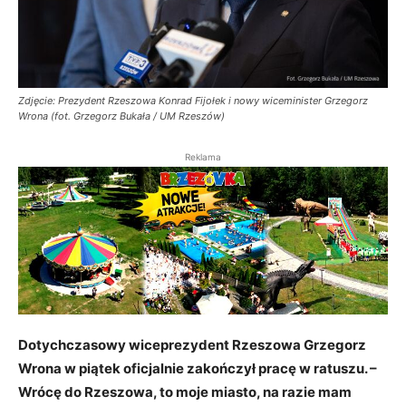
Zdjęcie: Prezydent Rzeszowa Konrad Fijołek i nowy wiceminister Grzegorz
Wrona (fot. Grzegorz Bukała / UM Rzeszów)
Reklama
Dotychczasowy wiceprezydent Rzeszowa Grzegorz
Wrona w piątek oficjalnie zakończył pracę w ratuszu. –
Wrócę do Rzeszowa, to moje miasto, na razie mam