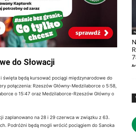
N
N
R
7
we do Słowacji
Ar
i święta będą kursować pociągi międzynarodowe do
ery połączenia: Rzeszów Główny-Medzilaborce o 5:58,
aborce o 15:47 oraz Medzilaborce-Rzeszów Główny o
i zaplanowano na 28 i 29 czerwca w związku z 63.
ach. Podróżni będą mogli wrócić pociągiem do Sanoka