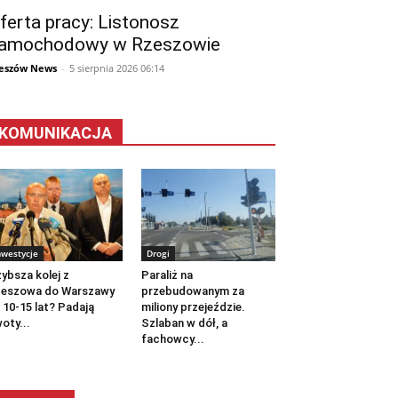
ferta pracy: Listonosz
amochodowy w Rzeszowie
eszów News
-
5 sierpnia 2026 06:14
KOMUNIKACJA
nwestycje
Drogi
ybsza kolej z
Paraliż na
zeszowa do Warszawy
przebudowanym za
 10-15 lat? Padają
miliony przejeździe.
oty...
Szlaban w dół, a
fachowcy...