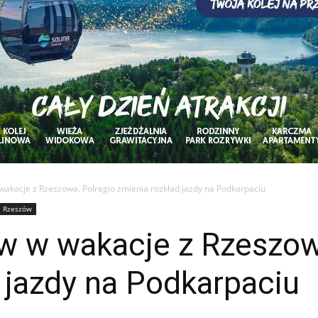
wakacje z Rzeszowa. Polregio zmienia rozkład jazdy na Podkarpaciu
Rzeszów
w w wakacje z Rzeszow
 jazdy na Podkarpaciu