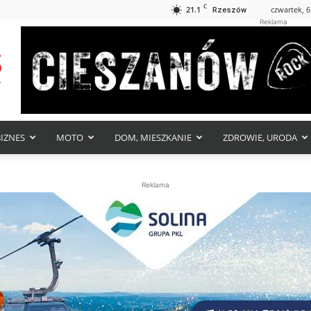
C
21.1
czwartek, 6
Rzeszów
Reklama
BIZNES
MOTO
DOM, MIESZKANIE
ZDROWIE, URODA
Reklama