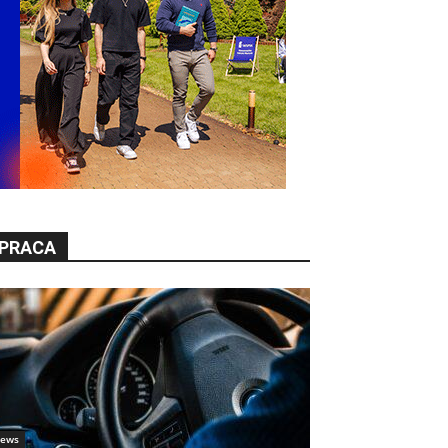
PRACA
ews