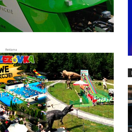
Reklama
N