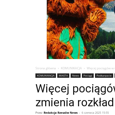
Strona główna
KOMUNIKACJA
Więcej pociągów w 
KOMUNIKACJA
MIASTA
News
Pociągi
Podkarpacie
Więcej pociągó
zmienia rozkład
Przez
Redakcja Rzeszów News
-
6 czerwca 2025 15:55