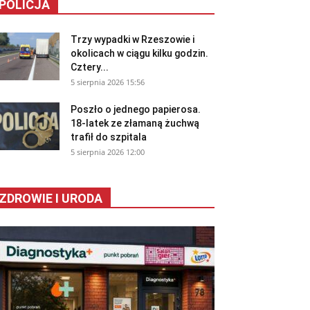
POLICJA
Trzy wypadki w Rzeszowie i
okolicach w ciągu kilku godzin.
Cztery...
5 sierpnia 2026 15:56
Poszło o jednego papierosa.
18-latek ze złamaną żuchwą
trafił do szpitala
5 sierpnia 2026 12:00
ZDROWIE I URODA