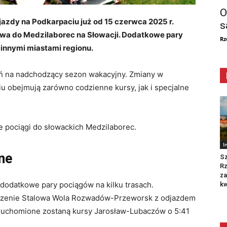
O
azdy na Podkarpaciu już od 15 czerwca 2025 r.
s
wa do Medzilaborec na Słowacji. Dodatkowe pary
Rz
innymi miastami regionu.
ń na nadchodzący sezon wakacyjny. Zmiany w
u obejmują zarówno codzienne kursy, jak i specjalne
pociągi do słowackich Medzilaborec.
I
ne
Sz
R
za
 dodatkowe pary pociągów na kilku trasach.
kw
czenie Stalowa Wola Rozwadów-Przeworsk z odjazdem
uruchomione zostaną kursy Jarosław-Lubaczów o 5:41