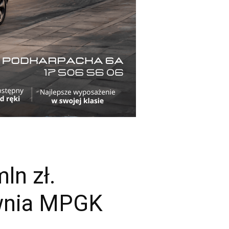
ln zł.
wnia MPGK