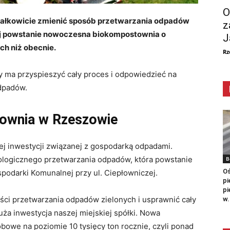
O
ałkowicie zmienić sposób przetwarzania odpadów
z
zej powstanie nowoczesna biokompostownia o
J
h niż obecnie.
Rz
ry ma przyspieszyć cały proces i odpowiedzieć na
odpadów.
ownia w Rzeszowie
j inwestycji związanej z gospodarką odpadami.
ologicznego przetwarzania odpadów, która powstanie
B
Oś
podarki Komunalnej przy ul. Ciepłowniczej.
pi
pi
ci przetwarzania odpadów zielonych i usprawnić cały
w.
uża inwestycja naszej miejskiej spółki. Nowa
owe na poziomie 10 tysięcy ton rocznie, czyli ponad