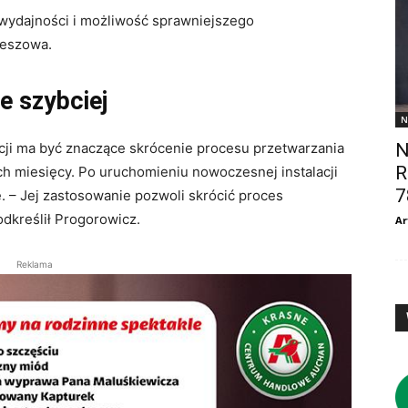
wydajności i możliwość sprawniejszego
zeszowa.
e szybciej
N
N
ji ma być znaczące skrócenie procesu przetwarzania
R
ch miesięcy. Po uruchomieniu nowoczesnej instalacji
7
. – Jej zastosowanie pozwoli skrócić proces
dkreślił Progorowicz.
Ar
Reklama