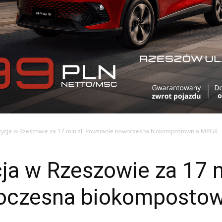
tycja w Rzeszowie za 17 mln zł. Powstanie nowoczesna biokompostownia MPGK
ja w Rzeszowie za 17 m
oczesna biokomposto