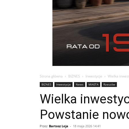
Strona główna
BIZNES
Inwestycje
Wielka inwes
BIZNES
Inwestycje
News
MIASTA
Rzeszów
Wielka inwestyc
Powstanie now
Przez
Bartosz Leja
-
18 maja 2026 14:41