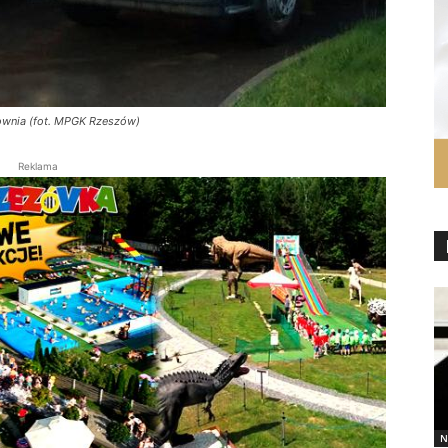
wnia (fot. MPGK Rzeszów)
Reklama
N