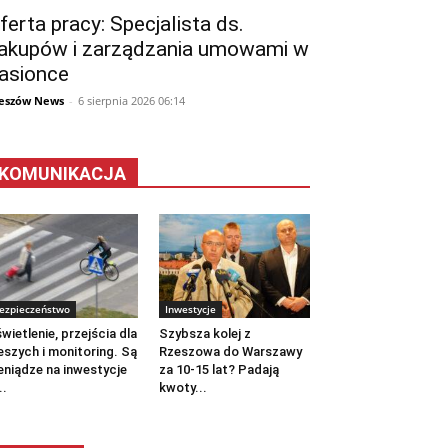
ferta pracy: Specjalista ds.
akupów i zarządzania umowami w
asionce
eszów News
-
6 sierpnia 2026 06:14
KOMUNIKACJA
ezpieczeństwo
Inwestycje
wietlenie, przejścia dla
Szybsza kolej z
eszych i monitoring. Są
Rzeszowa do Warszawy
eniądze na inwestycje
za 10-15 lat? Padają
..
kwoty...