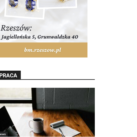
PRACA
ews