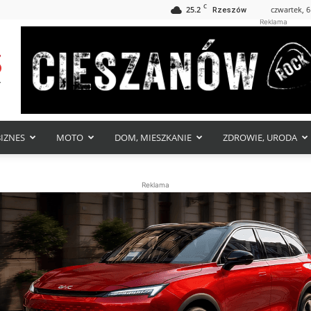
C
25.2
czwartek, 6
Rzeszów
Reklama
BIZNES
MOTO
DOM, MIESZKANIE
ZDROWIE, URODA
Reklama