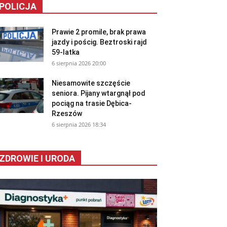
POLICJA
Prawie 2 promile, brak prawa
jazdy i pościg. Beztroski rajd
59-latka
6 sierpnia 2026 20:00
Niesamowite szczęście
seniora. Pijany wtargnął pod
pociąg na trasie Dębica-
Rzeszów
6 sierpnia 2026 18:34
ZDROWIE I URODA