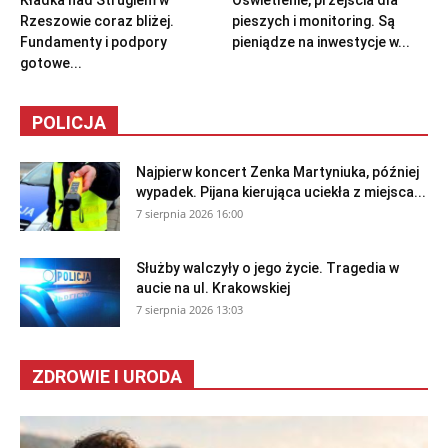
Kładka nad Strugiem w
Oświetlenie, przejścia dla
Rzeszowie coraz bliżej.
pieszych i monitoring. Są
Fundamenty i podpory
pieniądze na inwestycje w...
gotowe...
POLICJA
Najpierw koncert Zenka Martyniuka, później
wypadek. Pijana kierująca uciekła z miejsca...
7 sierpnia 2026 16:00
Służby walczyły o jego życie. Tragedia w
aucie na ul. Krakowskiej
7 sierpnia 2026 13:03
ZDROWIE I URODA