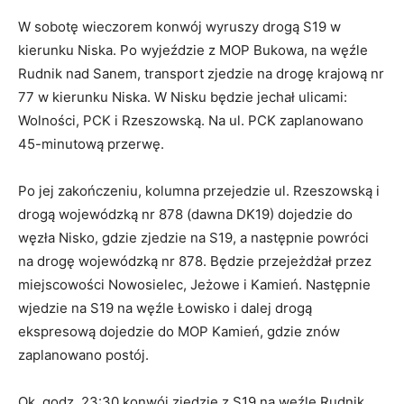
W sobotę wieczorem konwój wyruszy drogą S19 w
kierunku Niska. Po wyjeździe z MOP Bukowa, na węźle
Rudnik nad Sanem, transport zjedzie na drogę krajową nr
77 w kierunku Niska. W Nisku będzie jechał ulicami:
Wolności, PCK i Rzeszowską. Na ul. PCK zaplanowano
45-minutową przerwę.
Po jej zakończeniu, kolumna przejedzie ul. Rzeszowską i
drogą wojewódzką nr 878 (dawna DK19) dojedzie do
węzła Nisko, gdzie zjedzie na S19, a następnie powróci
na drogę wojewódzką nr 878. Będzie przejeżdżał przez
miejscowości Nowosielec, Jeżowe i Kamień. Następnie
wjedzie na S19 na węźle Łowisko i dalej drogą
ekspresową dojedzie do MOP Kamień, gdzie znów
zaplanowano postój.
Ok. godz. 23:30 konwój zjedzie z S19 na węźle Rudnik