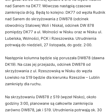
nad Sanem na DK77. Wówczas nastąpią czasowe
zamknięcia dróg. Będą to kolejno: DK77 od węzła Rudnik
nad Sanem do skrzyżowania z DW878 (odcinek
obwodnicy Stalowej Woli i Niska), odcinek DW 878
pomiędzy DK77 a ul. Wolności w Nisku oraz w Nisku ul.
Lubelska, Wolności, PCK i Rzeszowska. Utrudnienia
potrwają do niedzieli, 27 listopada, do godz. 2:00.
Następnie kolumna będzie się poruszała DW878 (dawna
DK19). Na czas jej przejazdu, odcinek DW878 od
skrzyżowania z ul. Rzeszowską w Nisku do węzła
Łowisko na S19 będzie dla kierunku Rzeszów – Lublin
zamknięty dla ruchu.
Na skrzyżowaniu DW878 z S19 (węzeł Nisko), około
godziny 3:00, planowane są całkowite zamknięcia
zarówno DW878, jak i S19. Utrudnienia potrwają ok. 30